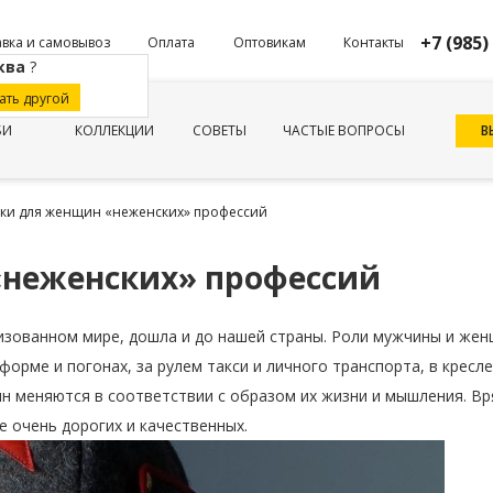
+7 (985)
вка и самовывоз
Оплата
Оптовикам
Контакты
ква
?
ать другой
В
БИ
КОЛЛЕКЦИИ
СОВЕТЫ
ЧАСТЫЕ ВОПРОСЫ
ки для женщин «неженских» профессий
неженских» профессий
изованном мире, дошла и до нашей страны. Роли мужчины и же
форме и погонах, за рулем такси и личного транспорта, в кресл
ин меняются в соответствии с образом их жизни и мышления. Вр
 очень дорогих и качественных.