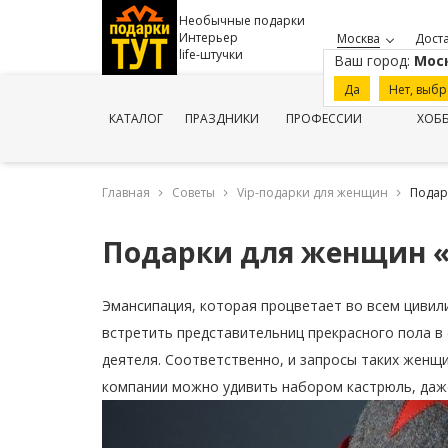
Необычные подарки
Интерьер
Москва
Доста
life-штучки
Ваш город:
Мос
Да
Нет, выбр
КАТАЛОГ
ПРАЗДНИКИ
ПРОФЕССИИ
ХОБ
Главная
Советы
Vip-подарки для женщин
Подар
Подарки для женщин «
Эмансипация, которая процветает во всем цивил
встретить представительниц прекрасного пола в 
деятеля. Соответственно, и запросы таких женщ
компании можно удивить набором кастрюль, даже