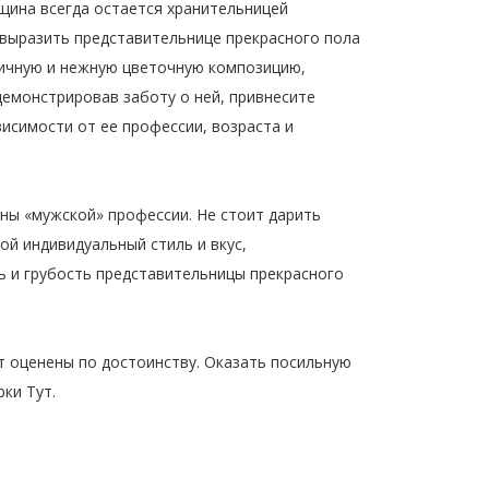
нщина всегда остается хранительницей
 выразить представительнице прекрасного пола
ичную и нежную цветочную композицию,
демонстрировав заботу о ней, привнесите
исимости от ее профессии, возраста и
ны «мужской» профессии. Не стоит дарить
ой индивидуальный стиль и вкус,
ь и грубость представительницы прекрасного
т оценены по достоинству. Оказать посильную
й Подарки Тут.