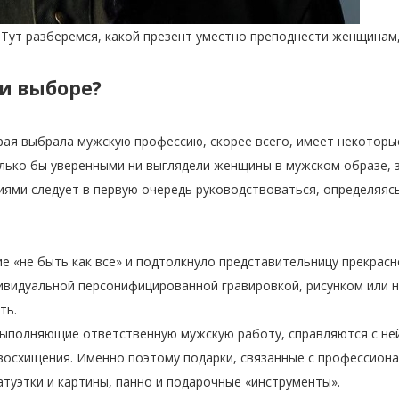
 Тут разберемся, какой презент уместно преподнести женщина
и выборе?
рая выбрала мужскую профессию, скорее всего, имеет некоторы
лько бы уверенными ни выглядели женщины в мужском образе, 
ниями следует в первую очередь руководствоваться, определяя
 «не быть как все» и подтолкнуло представительницу прекрасн
ндивидуальной персонифицированной гравировкой, рисунком или
ть.
полняющие ответственную мужскую работу, справляются с ней 
 восхищения. Именно поэтому подарки, связанные с профессион
атуэтки и картины, панно и подарочные «инструменты».