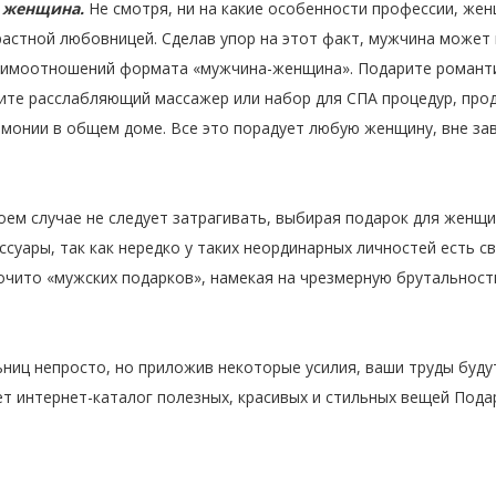
ь женщина.
Не смотря, ни на какие особенности профессии, же
растной любовницей. Сделав упор на этот факт, мужчина может
заимоотношений формата «мужчина-женщина». Подарите романт
сите расслабляющий массажер или набор для СПА процедур, про
рмонии в общем доме. Все это порадует любую женщину, вне зав
оем случае не следует затрагивать, выбирая подарок для женщи
уары, так как нередко у таких неординарных личностей есть св
очито «мужских подарков», намекая на чрезмерную брутальност
иц непросто, но приложив некоторые усилия, ваши труды буду
ожет интернет-каталог полезных, красивых и стильных веще