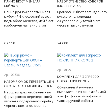
ПАННО БЮСТ МЕНЕЛАЯ
НАБОР ОТЕЧЕСТВО. СУВОРОВ
(40*60СМ)
(БЮСТ + РУЧКА)
Панно ручной работы имеет
Бронзовый бюст легендарного
глубокий философский смысл,
русского полководца
ведь образ Менелая, чей бюст
А.Суворова с цитатой в его
изображен на панно, стал
честь и патриотичная
символом упорства и
стильная
настойчивости в достижен
ручка символизирует
непобедимость, воинскую до
67 550
24 600
Арт. 01993
Арт. 09836
КОМПЛЕКТ ДЛЯ ЭСПРЕССО
ПОКЛОННИК КОФЕ 2
НАБОР РЮМОК-ПЕРЕВЕРТЫШЕЙ
ОХОТА БАРАН, МЕДВЕДЬ, ЛОСЬ
Обнаженный мужчина
вылезает не из окна любимой,
Набор из трех необычных по
а из фарфоровой кофейной
форме рюмок-перевертышей
чашки ручной работы
уложен в подарочную коробку
производства Германии.
черного цвета: основание
Искусные европейские
каждой из рюмок выполнено в