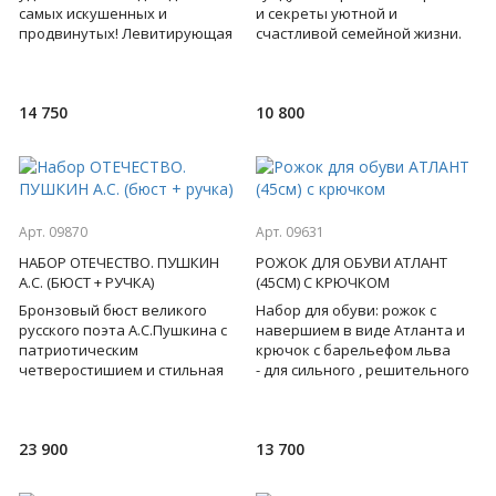
самых искушенных и
и секреты уютной и
продвинутых! Левитирующая
счастливой семейной жизни.
лампа в виде Луны, парящая в
Три бесценных для
воздухе, благодаря
молодоженов, молодой пары
электромаг
книги по искус
14 750
10 800
Арт. 09870
Арт. 09631
НАБОР ОТЕЧЕСТВО. ПУШКИН
РОЖОК ДЛЯ ОБУВИ АТЛАНТ
А.С. (БЮСТ + РУЧКА)
(45СМ) С КРЮЧКОМ
Бронзовый бюст великого
Набор для обуви: рожок с
русского поэта А.С.Пушкина с
навершием в виде Атланта и
патриотическим
крючок с барельефом льва
четверостишием и стильная
- для сильного , решительного
ручка - этот набор
лидера, на котором держится
притягивает взгляд,
всё! Бронза. Пода
открывает перед нам
23 900
13 700