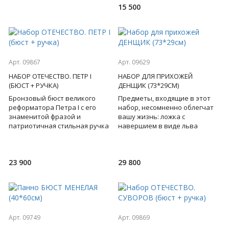
15 500
полю
Арт. 09867
Арт. 09629
НАБОР ОТЕЧЕСТВО. ПЕТР I
НАБОР ДЛЯ ПРИХОЖЕЙ
(БЮСТ + РУЧКА)
ДЕНЩИК (73*29СМ)
Бронзовый бюст великого
Предметы, входящие в этот
реформатора Петра I с его
набор, несомненно облегчат
знаменитой фразой и
вашу жизнь: ложка с
патриотичная стильная ручка
навершием в виде льва
- этот набор обязывает быть
поможет надеть обувь,
первым в решениях, не боят
крючок с барельефом льва
для подвеш
23 900
29 800
Арт. 09749
Арт. 09869