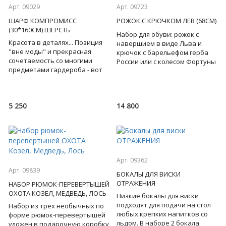
Арт. 09029
Арт. 09723
ШАРФ КОМПРОМИСС
РОЖОК С КРЮЧКОМ ЛЕВ (68СМ)
(30*160СМ) ШЕРСТЬ
Набор для обуви: рожок с
Красота в деталях... Позиция
навершием в виде Льва и
"вне моды" и прекрасная
крючок с барельефом герба
сочетаемость со многими
России или с колесом Фортуны
предметами гардероба - вот
- для сильного , решительного
главные достоинства
лидера, на котором
шерстяного шарфа с
геометрич
5 250
14 800
Арт. 09362
Арт. 09839
БОКАЛЫ ДЛЯ ВИСКИ
ОТРАЖЕНИЯ
НАБОР РЮМОК-ПЕРЕВЕРТЫШЕЙ
ОХОТА КОЗЕЛ, МЕДВЕДЬ, ЛОСЬ
Низкие бокалы для виски
подходят для подачи на стол
Набор из трех необычных по
любых крепких напитков со
форме рюмок-перевертышей
льдом. В наборе 2 бокала.
уложен в подарочную коробку