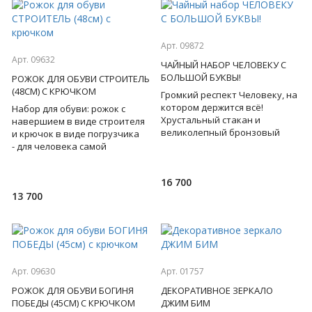
Арт. 09872
Арт. 09632
ЧАЙНЫЙ НАБОР ЧЕЛОВЕКУ С
БОЛЬШОЙ БУКВЫ!
РОЖОК ДЛЯ ОБУВИ СТРОИТЕЛЬ
(48СМ) С КРЮЧКОМ
Громкий респект Человеку, на
котором держится всё!
Набор для обуви: рожок с
Хрустальный стакан и
навершием в виде строителя
великолепный бронзовый
и крючок в виде погрузчика
подстаканник, на котором
- для человека самой
изображены символы
созидательной
настоящего ли
профессии! Бронза. Подарочная
16 700
коробка.
13 700
Арт. 09630
Арт. 01757
РОЖОК ДЛЯ ОБУВИ БОГИНЯ
ДЕКОРАТИВНОЕ ЗЕРКАЛО
ПОБЕДЫ (45СМ) С КРЮЧКОМ
ДЖИМ БИМ