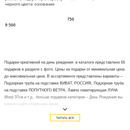
Бокалы притягивают взгляд, а
черного цвета: основание
их содержимое выгл
каждой из рюмок выполнено в
виде головы животно
750
9 500
Подарки креативной на день рождения: в каталоге представлено 65
подарков в разделе с фото. Цены на подарки от минимальная цена
до максимальная цена. В ассортименте представлены варианты –
Подзорная труба на подставке ВИВАТ, РОССИЯ!, Подзорная труба
на подставке ПОПУТНОГО ВЕТРА, Лампа левитирующая ЛУНА
(flow) 37см и т.д., больше подарков категории – День Рождения вы
можете найти в верхнем меню.
Купить Подарки креативной на день рождения в Москве с
Читать всё
доставкой.