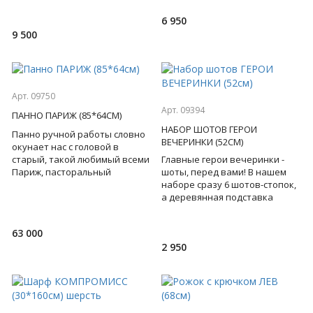
мастера
виде головы животно
6 950
9 500
Арт. 09750
Арт. 09394
ПАННО ПАРИЖ (85*64СМ)
НАБОР ШОТОВ ГЕРОИ
Панно ручной работы словно
ВЕЧЕРИНКИ (52СМ)
окунает нас с головой в
старый, такой любимый всеми
Главные герои вечеринки -
Париж, пасторальный
шоты, перед вами! В нашем
Монмартр, рю де Милан...
наборе сразу 6 шотов-стопок,
Изготовлено из массива бука
а деревянная подставка
сделает их подачу яркой и
запоминающейся. В наб
63 000
2 950