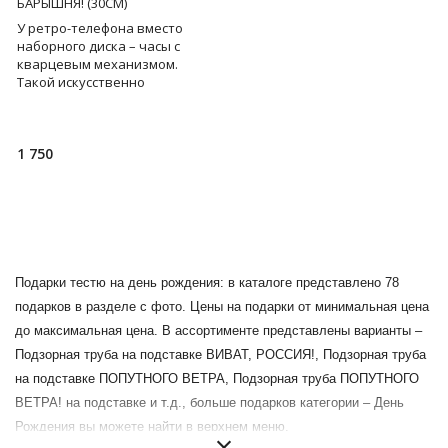
БАРЫШНЯ! (30СМ)
У ретро-телефона вместо
наборного диска – часы с
кварцевым механизмом.
Такой искусственно
состаренный предмет
интерьера приживется в
каждом доме...
1 750
Подарки тестю на день рождения: в каталоге представлено 78
подарков в разделе с фото. Цены на подарки от минимальная цена
до максимальная цена. В ассортименте представлены варианты –
Подзорная труба на подставке ВИВАТ, РОССИЯ!, Подзорная труба
на подставке ПОПУТНОГО ВЕТРА, Подзорная труба ПОПУТНОГО
ВЕТРА! на подставке и т.д., больше подарков категории – День
Рождения вы можете найти в верхнем меню.