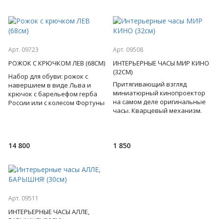
Арт. 09723
Арт. 09508
РОЖОК С КРЮЧКОМ ЛЕВ (68СМ)
ИНТЕРЬЕРНЫЕ ЧАСЫ МИР КИНО
(32СМ)
Набор для обуви: рожок с
Притягивающий взгляд
навершием в виде Льва и
миниатюрный кинопроектор
крючок с барельефом герба
на самом деле оригинальные
России или с колесом Фортуны
часы. Кварцевый механизм.
- для сильного , решительного
Сложно найти человека, не
лидера, на котором
имеющего отношения к ки
14 800
1 850
Арт. 09511
ИНТЕРЬЕРНЫЕ ЧАСЫ АЛЛЕ,