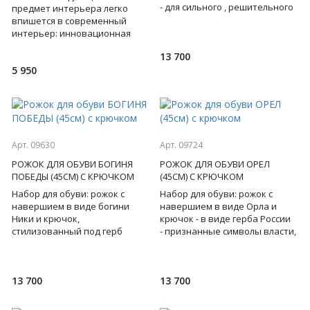
- для сильного , решительного
предмет интерьера легко
лидера, на котором держится
впишется в современный
всё! Бронза. Пода
интерьер: инновационная
настольная лампа имеет три
13 700
уровня освещения,
5 950
регулируем
Арт. 09630
Арт. 09724
РОЖОК ДЛЯ ОБУВИ БОГИНЯ
РОЖОК ДЛЯ ОБУВИ ОРЕЛ
ПОБЕДЫ (45СМ) С КРЮЧКОМ
(45СМ) С КРЮЧКОМ
Набор для обуви: рожок с
Набор для обуви: рожок с
навершием в виде богини
навершием в виде Орла и
Ники и крючок,
крючок - в виде герба России
стилизованный под герб
- признанные символы власти,
России - определяют статус
силы, контроля, успеха и
своего обладателя, выдают в
удачи! Бронза. Подар
нем патрио
13 700
13 700