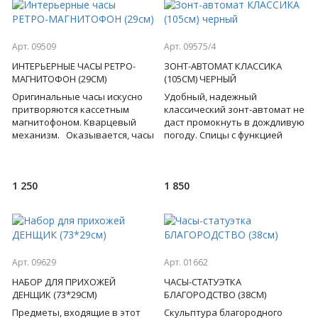
Арт. 09509
Арт. 09575/4
ИНТЕРЬЕРНЫЕ ЧАСЫ РЕТРО-
ЗОНТ-АВТОМАТ КЛАССИКА
МАГНИТОФОН (29СМ)
(105СМ) ЧЕРНЫЙ
Оригинальные часы искусно
Удобный, надежный
притворяются кассетным
классический зонт-автомат не
магнитофоном. Кварцевый
даст промокнуть в дождливую
механизм. Оказывается, часы
погоду. Спицы с функцией
могут не только исполнять
"антиветер"! Пропитка
свои прямые «обязанно
внешнего и внутреннего
купола.
1 250
1 850
Арт. 09629
Арт. 01662
НАБОР ДЛЯ ПРИХОЖЕЙ
ЧАСЫ-СТАТУЭТКА
ДЕНЩИК (73*29СМ)
БЛАГОРОДСТВО (38СМ)
Предметы, входящие в этот
Скульптура благородного