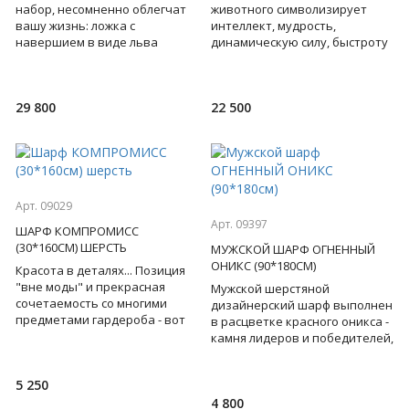
набор, несомненно облегчат
животного символизирует
вашу жизнь: ложка с
интеллект, мудрость,
навершием в виде льва
динамическую силу, быстроту
поможет надеть обувь,
мысли. Все это подчеркнуто
крючок с барельефом льва
неповторимостью и
для подвеш
первозданн
29 800
22 500
Арт. 09029
Арт. 09397
ШАРФ КОМПРОМИСС
(30*160СМ) ШЕРСТЬ
МУЖСКОЙ ШАРФ ОГНЕННЫЙ
ОНИКС (90*180СМ)
Красота в деталях... Позиция
"вне моды" и прекрасная
Мужской шерстяной
сочетаемость со многими
дизайнерский шарф выполнен
предметами гардероба - вот
в расцветке красного оникса -
главные достоинства
камня лидеров и победителей,
шерстяного шарфа с
который поведает вам о
геометрич
мужской силе и мужестве,
5 250
4 800