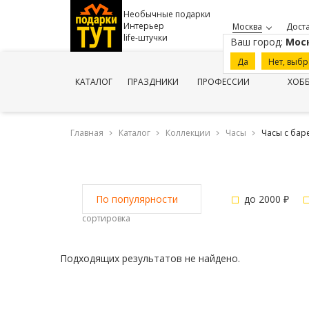
Необычные подарки
Интерьер
Москва
Доста
life-штучки
Ваш город:
Мос
Да
Нет, выбр
КАТАЛОГ
ПРАЗДНИКИ
ПРОФЕССИИ
ХОБ
Главная
Каталог
Коллекции
Часы
Часы с ба
до 2000 ₽
По популярности
сортировка
Подходящих результатов не найдено.