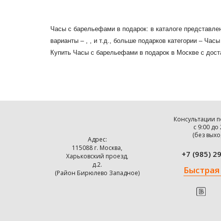
Часы с барельефами в подарок: в каталоге представле
варианты – , , и т.д., больше подарков категории – Ча
Купить Часы с барельефами в подарок в Москве с дост
Консультации п
с 9:00 до
(без выхо
Адрес:
115088 г. Москва,
+7 (985) 2
Харьковский проезд,
д.2.
Быстрая
(Район Бирюлево Западное)