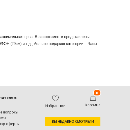
 максимальная цена. В ассортименте представлены
 (29см) и т.д., больше подарков категории – Часы
0
пателям:
Корзина
Избранное
ые вопросы
акты
ВЫ НЕДАВНО СМОТРЕЛИ
вор оферты