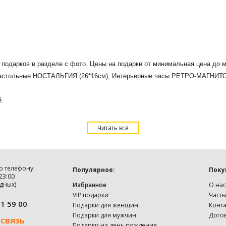
7 подарков в разделе с фото. Цены на подарки от минимальная цена до
астольные НОСТАЛЬГИЯ (26*16см), Интерьерные часы РЕТРО-МАГНИТОФОН
й.
Читать всё
о телефону:
Популярное:
Поку
 23:00
дных)
Избранное
О нас
VIP подарки
Част
91 59 00
Подарки для женщин
Конт
Подарки для мужчин
Дого
 связь
Подарки на день рождения