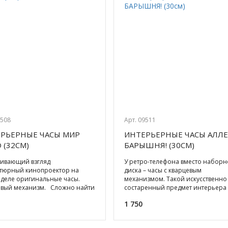
9508
Арт. 09511
РЬЕРНЫЕ ЧАСЫ МИР
ИНТЕРЬЕРНЫЕ ЧАСЫ АЛЛЕ
 (32СМ)
БАРЫШНЯ! (30СМ)
гивающий взгляд
У ретро-телефона вместо наборн
тюрный кинопроектор на
диска – часы с кварцевым
деле оригинальные часы.
механизмом. Такой искусственно
евый механизм. Сложно найти
состаренный предмет интерьера
ека, не имеющего отношения к
приживется в каждом доме...
1 750