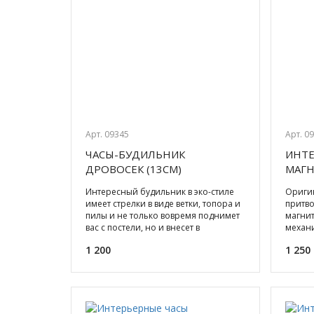
Арт. 09345
Арт. 0
ЧАСЫ-БУДИЛЬНИК
ИНТЕ
ДРОВОСЕК (13СМ)
МАГН
Интересный будильник в эко-стиле
Ориги
имеет стрелки в виде ветки, топора и
притв
пилы и не только вовремя поднимет
магни
вас с постели, но и внесет в
механи
домашнюю обстановку
не тол
1 200
1 250
«обяз