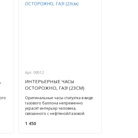
Арт. 09512
,
ИНТЕРЬЕРНЫЕ ЧАСЫ
ОСТОРОЖНО, ГАЗ! (23СМ)
ого
Оригинальные часы-статуэтка в виде
газового баллона непременно
украсят интерьер человека,
связанного с нефтяной/газовой
промышленностью. Кварцевый
1 450
механ