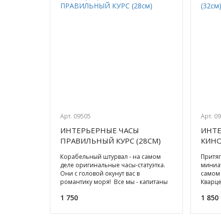
Арт. 09505
Арт. 0
ИНТЕРЬЕРНЫЕ ЧАСЫ
ИНТЕ
ПРАВИЛЬНЫЙ КУРС (28СМ)
КИНО
Корабельный штурвал - на самом
Притя
деле оригинальные часы-статуэтка.
миниа
Они с головой окунут вас в
самом 
романтику моря! Все мы - капитаны
Кварц
на своем собственном кор
челов
1 750
1 850
ки