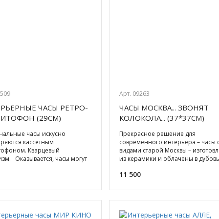
9509
Арт. 09263
РЬЕРНЫЕ ЧАСЫ РЕТРО-
ЧАСЫ МОСКВА... ЗВОНЯТ
ИТОФОН (29СМ)
КОЛОКОЛА... (37*37СМ)
КЕРАМИКА, ДУБ
нальные часы искусно
Прекрасное решение для
оряются кассетным
современного интерьера – часы 
тофоном. Кварцевый
видами старой Москвы – изготов
зм. Оказывается, часы могут
из керамики и облачены в дубов
ько исполнять свои прямые
багет. Яркие, несущие на себе
11 500
анно