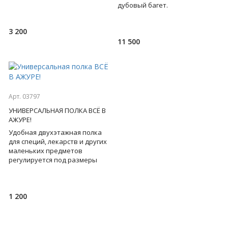
помощью обычного штопора
дубовый багет.
требует при
Прекрасный подарок для тех,
чьей профессией стала
3 200
защита Родины. Яркие,
11 500
Арт. 03797
УНИВЕРСАЛЬНАЯ ПОЛКА ВСЁ В
АЖУРЕ!
Удобная двухэтажная полка
для специй, лекарств и других
маленьких предметов
регулируется под размеры
любого шкафчика и сразу же
наведет там полный поряд
1 200