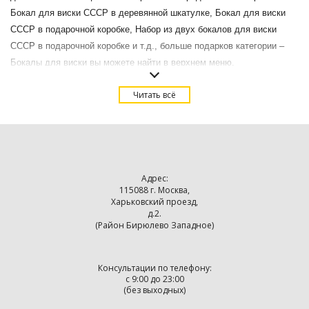
Бокал для виски СССР в деревянной шкатулке, Бокал для виски
СССР в подарочной коробке, Набор из двух бокалов для виски
СССР в подарочной коробке и т.д., больше подарков категории –
Бокалы для виски вы можете найти в верхнем меню.
Купить Бокал для виски Герб СССР в подарок в Москве с
Читать всё
доставкой.
Адрес:
115088 г. Москва,
Харьковский проезд,
д.2.
(Район Бирюлево Западное)
Консультации по телефону:
с 9:00 до 23:00
(без выходных)