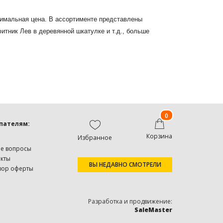
симальная цена. В ассортименте представлены
итник Лев в деревянной шкатулке и т.д., больше
0
пателям:
Корзина
Избранное
ые вопросы
акты
ВЫ НЕДАВНО СМОТРЕЛИ
вор оферты
Разработка и продвижение:
SaleMaster