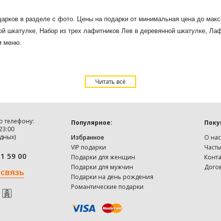
одарков в разделе с фото. Цены на подарки от минимальная цена до мак
й шкатулке, Набор из трех лафитников Лев в деревянной шкатулке, Лаф
м меню.
Читать всё
о телефону:
Популярное:
Поку
 23:00
дных)
Избранное
О нас
VIP подарки
Част
91 59 00
Подарки для женщин
Конт
Подарки для мужчин
Дого
 связь
Подарки на день рождения
Романтические подарки