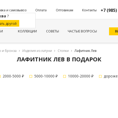
+7 (985)
вка и самовывоз
Оплата
Оптовикам
Контакты
ква
?
ать другой
В
БИ
КОЛЛЕКЦИИ
СОВЕТЫ
ЧАСТЫЕ ВОПРОСЫ
о и бронза
Изделия из латуни
Стопки
Лафитник Лев
ЛАФИТНИК ЛЕВ В ПОДАРОК
2000-5000 ₽
5000-10000 ₽
10000-20000 ₽
дороже