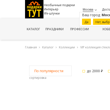
Необычные подарки
Интерьер
Москва
Доста
life-штучки
Ваш город:
Мос
Да
Нет, выбр
КАТАЛОГ
ПРАЗДНИКИ
ПРОФЕССИИ
ХОБ
Главная
Каталог
Коллекции
VIP коллекция стекл
до 2000 ₽
По популярности
сортировка