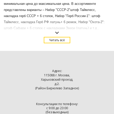
минимальная цена до максимальная цена. В ассортименте
представлены варианты – Набор "СССР-2"штоф Таймлесс,
накладка герб СССР + 6 стопок, Набор "Герб России-1": штоф
Таймлесс, накладка Герб РФ латунь+ 6 рюмок, Набор "Охота-2":
штоф Сафари + 6 стопок с накладками Звери (латунь) и т.д.,
больше подарков категории – Наборы для водки вы можете найти в
Читать всё
верхнем меню.
Купить Наборы стопок со стеклянными штофами в подарок в
Москве с доставкой.
Адрес:
115088 г. Москва,
Харьковский проезд,
д.2.
(Район Бирюлево Западное)
Консультации по телефону:
с 9:00 до 23:00
(без выходных)