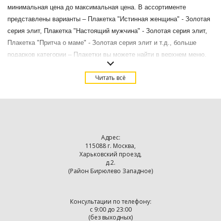
минимальная цена до максимальная цена. В ассортименте
представлены варианты – Плакетка "Истинная женщина" - Золотая
серия элит, Плакетка "Настоящий мужчина" - Золотая серия элит,
Плакетка "Притча о маме" - Золотая серия элит и т.д., больше
подарков категории – Плакетки вы можете найти в верхнем меню.
Купить Золотая серия в подарочном футляре в подарок в Москве с
Читать всё
доставкой.
Адрес:
115088 г. Москва,
Харьковский проезд,
д.2.
(Район Бирюлево Западное)
Консультации по телефону:
с 9:00 до 23:00
(без выходных)