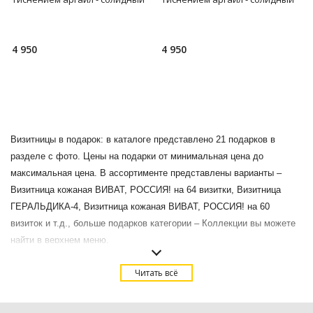
аксессуар, небольшой, но
аксессуар, небольшой, но
внушительный штрих, которы
внушительный штрих, которы
4 950
4 950
Визитницы в подарок: в каталоге представлено 21 подарков в
разделе с фото. Цены на подарки от минимальная цена до
максимальная цена. В ассортименте представлены варианты –
Визитница кожаная ВИВАТ, РОССИЯ! на 64 визитки, Визитница
ГЕРАЛЬДИКА-4, Визитница кожаная ВИВАТ, РОССИЯ! на 60
визиток и т.д., больше подарков категории – Коллекции вы можете
найти в верхнем меню.
Купить Визитницы в подарок в Москве с доставкой.
Читать всё