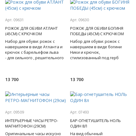
Арт. 09631
Арт. 09630
РОЖОК ДЛЯ ОБУВИ АТЛАНТ
РОЖОК ДЛЯ ОБУВИ БОГИНЯ
(45СМ) С КРЮЧКОМ
ПОБЕДЫ (45СМ) С КРЮЧКОМ
Набор для обуви: рожок с
Набор для обуви: рожок с
навершием в виде Атланта и
навершием в виде богини
крючок с барельефом льва
Ники и крючок,
- для сильного , решительного
стилизованный под герб
лидера, на котором держится
России - определяют статус
всё! Бронза. Пода
своего обладателя, выдают в
нем патрио
13 700
13 700
Арт. 09509
Арт. 07493
ИНТЕРЬЕРНЫЕ ЧАСЫ РЕТРО-
БАР-ОГНЕТУШИТЕЛЬ НОЛЬ
МАГНИТОФОН (29СМ)
ОДИН 8Л
Оригинальные часы искусно
На вид обычный