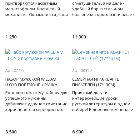
притворяются кассетным
огнетушитель, а на деле -
магнитофоном. Кварцевый
удобный бар, в стальном
механизм. Оказывается, часы
баллоне которого изначально
могут не только исполнять
по местам поставлены и
свои прямые «обязанно
разложены: пара стеклянных
стаканов,
1 250
11 900
Арт. 07477
Арт. 08319
НАБОР МУЖСКОЙ WILLIAM
СЕМЕЙНАЯ ИГРА КВАРТЕТ
LLOYD ПОРТМОНЕ + РУЧКА
ПИСАТЕЛЕЙ (17*13СМ)
Роскоши кожаному набору для
Приятный досуг и
успешного мужчины
интереснейшие уроки
добавляет удачное сочетание
русской литературы в одном
коричневого и серебристого
наборе! В деревянном пенале
цветов. Мужское кожаное
старинная игра, которая была
портмоне и шариковая ручка
популярна и в царской семье,
и
3 500
6 900