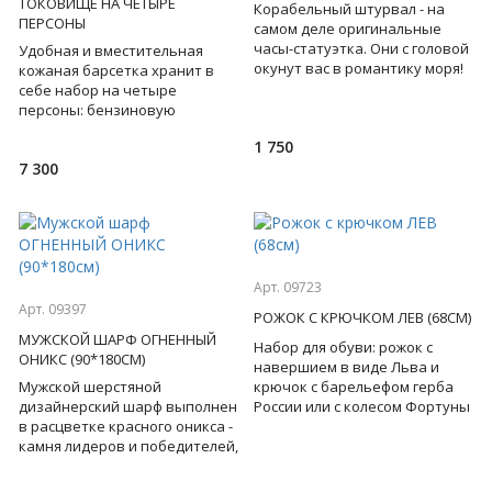
ТОКОВИЩЕ НА ЧЕТЫРЕ
Корабельный штурвал - на
ПЕРСОНЫ
самом деле оригинальные
часы-статуэтка. Они с головой
Удобная и вместительная
окунут вас в романтику моря!
кожаная барсетка хранит в
Все мы - капитаны на своем
себе набор на четыре
собственном кор
персоны: бензиновую
зажигалку, флягу, практичные
1 750
небьющиеся стопки, удобный
7 300
склад
Арт. 09723
Арт. 09397
РОЖОК С КРЮЧКОМ ЛЕВ (68СМ)
МУЖСКОЙ ШАРФ ОГНЕННЫЙ
Набор для обуви: рожок с
ОНИКС (90*180СМ)
навершием в виде Льва и
Мужской шерстяной
крючок с барельефом герба
дизайнерский шарф выполнен
России или с колесом Фортуны
в расцветке красного оникса -
- для сильного , решительного
камня лидеров и победителей,
лидера, на котором
который поведает вам о
мужской силе и мужестве,