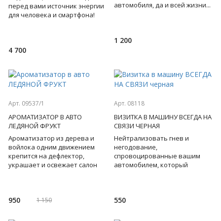
автомобиля, да и всей жизни...
перед вами источник энергии
В наборе: ежедневник, ручка
для человека и смартфона!
с золотистым
Подставка выполняет роль и
подогревателя кр
1 200
4 700
Арт. 09537/1
Арт. 08118
АРОМАТИЗАТОР В АВТО
ВИЗИТКА В МАШИНУ ВСЕГДА НА
ЛЕДЯНОЙ ФРУКТ
СВЯЗИ ЧЕРНАЯ
Ароматизатор из дерева и
Нейтрализовать гнев и
войлока одним движением
негодование,
крепится на дефлектор,
спровоцированные вашим
украшает и освежает салон
автомобилем, который
машины. Аромат ледяного
перекрыл кому-то выезд со
фрукта - это аромат роскоши и
стоянки, поможет строгая
визитка. Цифры с люмин
950
550
1 150