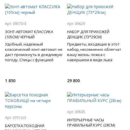
Арт. 09575/4
Арт. 09629
ЗОНТ-АВТОМАТ КЛАССИКА
НАБОР ДЛЯ ПРИХОЖЕЙ
(105СМ) ЧЕРНЫЙ
ДЕНЩИК (73*29СМ)
Удобный, надежный
Предметы, входящие в этот
классический зонт-автомат не
набор, несомненно облегчат
даст промокнуть в дождливую
вашу жизнь: ложка с
погоду. Спицы с функцией
навершием в виде льва
"антиветер"! Пропитка
поможет надеть обувь,
внешнего и внутреннего
крючок с барельефом льва
купола.
для подвеш
1 850
29 800
Арт. 09505
Арт. 07512/3
ИНТЕРЬЕРНЫЕ ЧАСЫ
ПРАВИЛЬНЫЙ КУРС (28СМ)
БАРСЕТКА ПОХОДНАЯ