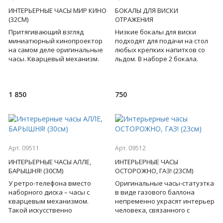
ИНТЕРЬЕРНЫЕ ЧАСЫ МИР КИНО
БОКАЛЫ ДЛЯ ВИСКИ
(32СМ)
ОТРАЖЕНИЯ
Притягивающий взгляд
Низкие бокалы для виски
миниатюрный кинопроектор
подходят для подачи на стол
на самом деле оригинальные
любых крепких напитков со
часы. Кварцевый механизм.
льдом. В наборе 2 бокала.
Сложно найти человека, не
Бокалы притягивают взгляд, а
имеющего отношения к ки
их содержимое выгл
1 850
750
Арт. 09511
Арт. 09512
ИНТЕРЬЕРНЫЕ ЧАСЫ АЛЛЕ,
ИНТЕРЬЕРНЫЕ ЧАСЫ
БАРЫШНЯ! (30СМ)
ОСТОРОЖНО, ГАЗ! (23СМ)
У ретро-телефона вместо
Оригинальные часы-статуэтка
наборного диска – часы с
в виде газового баллона
кварцевым механизмом.
непременно украсят интерьер
Такой искусственно
человека, связанного с
состаренный предмет
нефтяной/газовой