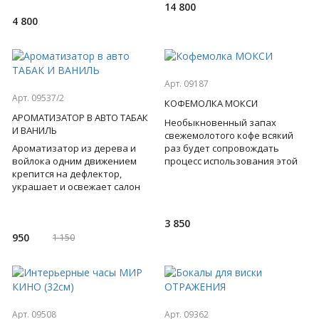
14 800
4 800
Арт. 09187
Арт. 09537/2
КОФЕМОЛКА МОКСИ
АРОМАТИЗАТОР В АВТО ТАБАК
Необыкновенный запах
И ВАНИЛЬ
свежемолотого кофе всякий
Ароматизатор из дерева и
раз будет сопровождать
войлока одним движением
процесс использования этой
крепится на дефлектор,
необычной кофемолки. Тихая
украшает и освежает салон
работа. Регулируемая степень
машины. Пряные, древесные
нотки табака и ванили - это
3 850
950
1 150
Арт. 09508
Арт. 09362