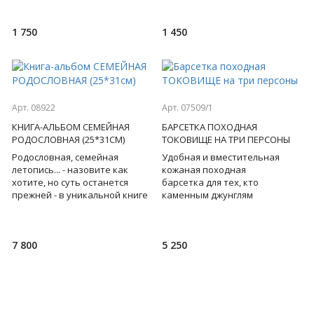
интерьера приживется в
промышленностью.
каждом доме...
Кварцевый механ
1 750
1 450
Арт. 08922
Арт. 07509/1
КНИГА-АЛЬБОМ СЕМЕЙНАЯ
БАРСЕТКА ПОХОДНАЯ
РОДОСЛОВНАЯ (25*31СМ)
ТОКОВИЩЕ НА ТРИ ПЕРСОНЫ
Родословная, семейная
Удобная и вместительная
летопись... - назовите как
кожаная походная
хотите, но суть останется
барсетка для тех, кто
прежней - в уникальной книге
каменным джунглям
будет собран, а в дальнейшем
предпочитает вылазки с
продолжит пополнять
друзьями на природу. За
удачную охоту или рыбалк
7 800
5 250