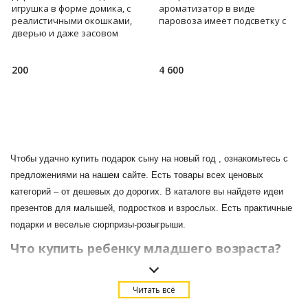
игрушка в форме домика, с
ароматизатор в виде
реалистичными окошками,
паровоза имеет подсветку с
дверью и даже засовом
имитацией пламени. Создайте
спрячет внутри себя
дома здоровый микроклимат.
маленький подарок. Такой
В устро
200
4 600
милый подарок
Чтобы удачно купить подарок сыну на новый год , ознакомьтесь с
предложениями на нашем сайте. Есть товары всех ценовых
категорий – от дешевых до дорогих. В каталоге вы найдете идеи
презентов для малышей, подростков и взрослых. Есть практичные
подарки и веселые сюрпризы-розыгрыши.
Что купить ребенку младшего возраста?
В этом случае подарок сыну на новый год выбирают следующего
плана.
Читать всё