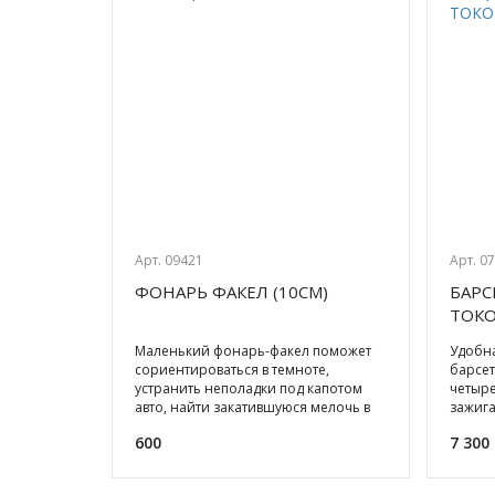
Арт. 09421
Арт. 0
ФОНАРЬ ФАКЕЛ (10СМ)
БАРС
ТОКО
ПЕР
Маленький фонарь-факел поможет
Удобна
сориентироваться в темноте,
барсет
устранить неполадки под капотом
четыр
авто, найти закатившуюся мелочь в
зажига
доме... Световой поток в эт
небьющ
600
7 300