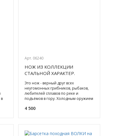
Арт. 06240
НОЖ ИЗ КОЛЛЕКЦИИ
СТАЛЬНОЙ ХАРАКТЕР.
ПОХОДНЫЙ, СТАЛЬ Х12МФ
Это нож - верный друг всех
неугомонных грибников, рыбаков,
м
любителей сплавов по реке и
 в
подъёмов в гору. Холодным оружием
наре
не считается, спецрегистрации н
4 500