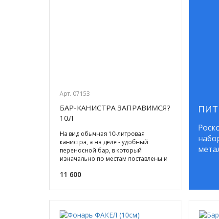
Арт. 07153
БАР-КАНИСТРА ЗАПРАВИМСЯ?
ПИТ
10Л
Роск
На вид обычная 10-литровая
набор
канистра, а на деле - удобный
мета
переносной бар, в который
изначально по местам поставлены и
разложены: пара стеклянных
11 600
стаканов