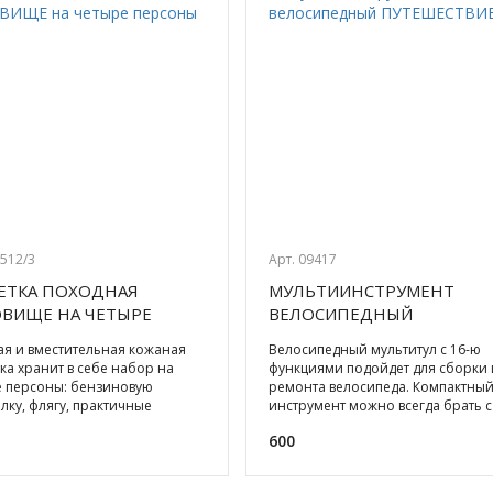
7512/3
Арт. 09417
ЕТКА ПОХОДНАЯ
МУЛЬТИИНСТРУМЕНТ
ВИЩЕ НА ЧЕТЫРЕ
ВЕЛОСИПЕДНЫЙ
СОНЫ
ПУТЕШЕСТВИЕ
я и вместительная кожаная
Велосипедный мультитул с 16-ю
ка хранит в себе набор на
функциями подойдет для сборки 
е персоны: бензиновую
ремонта велосипеда. Компактны
лку, флягу, практичные
инструмент можно всегда брать с
иеся стопки, удобный склад
собой в дорогу! Состав н
600