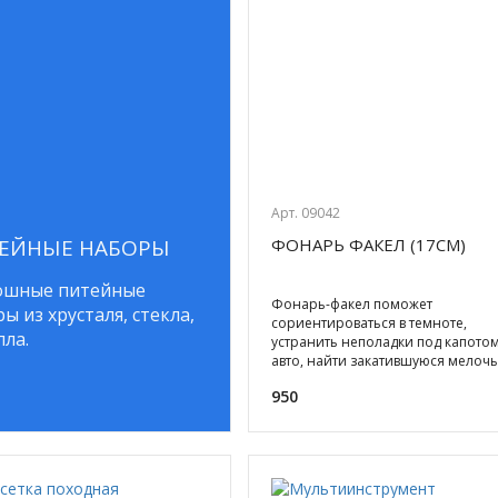
Арт. 09042
ЕЙНЫЕ НАБОРЫ
ФОНАРЬ ФАКЕЛ (17СМ)
ошные питейные
Фонарь-факел поможет
ы из хрусталя, стекла,
сориентироваться в темноте,
лла.
устранить неполадки под капото
авто, найти закатившуюся мелочь
доме... Световой поток в этом фо
950