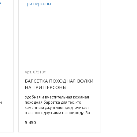
Арт. 07510/1
БАРСЕТКА ПОХОДНАЯ ВОЛКИ
НА ТРИ ПЕРСОНЫ
Удобная и вместительная кожаная
и
походная барсетка для тех, кто
й
каменным джунглям предпочитает
вылазки с друзьями на природу. За
удачную охоту или рыбалк
5 450