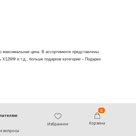
до максимальная цена. В ассортименте представлены
12МФ и т.д., больше подарков категории – Подарки
0
пателям:
Корзина
Избранное
ые вопросы