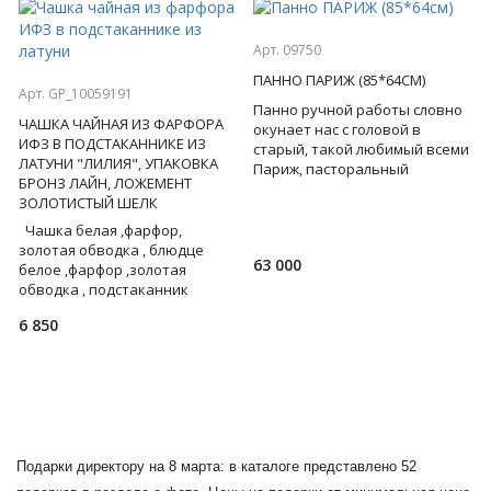
Арт. 09750
ПАННО ПАРИЖ (85*64СМ)
Арт. GP_10059191
Панно ручной работы словно
ЧАШКА ЧАЙНАЯ ИЗ ФАРФОРА
окунает нас с головой в
ИФЗ В ПОДСТАКАННИКЕ ИЗ
старый, такой любимый всеми
ЛАТУНИ "ЛИЛИЯ", УПАКОВКА
Париж, пасторальный
БРОНЗ ЛАЙН, ЛОЖЕМЕНТ
Монмартр, рю де Милан...
ЗОЛОТИСТЫЙ ШЕЛК
Изготовлено из массива бука
Чашка белая ,фарфор,
золотая обводка , блюдце
63 000
белое ,фарфор ,золотая
обводка , подстаканник
латунный,упаковка Бронз
6 850
Лайн, ложемент золотистый
шелк -с
Подарки директору на 8 марта: в каталоге представлено 52