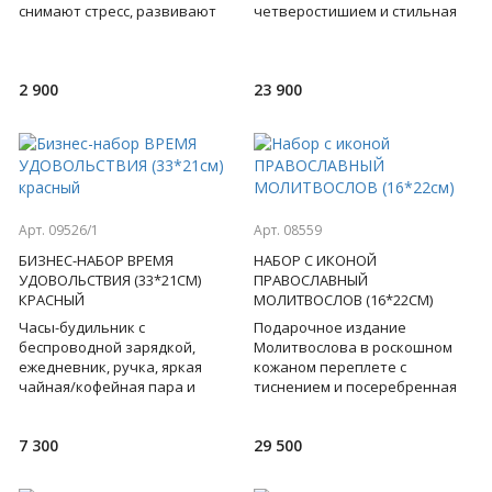
снимают стресс, развивают
четверостишием и стильная
логику и творческие
ручка - этот набор
способности. В нашем наборе
притягивает взгляд,
головоломок хватит н
открывает перед нам
2 900
23 900
Арт. 09526/1
Арт. 08559
БИЗНЕС-НАБОР ВРЕМЯ
НАБОР С ИКОНОЙ
УДОВОЛЬСТВИЯ (33*21СМ)
ПРАВОСЛАВНЫЙ
КРАСНЫЙ
МОЛИТВОСЛОВ (16*22СМ)
Часы-будильник с
Подарочное издание
беспроводной зарядкой,
Молитвослова в роскошном
ежедневник, ручка, яркая
кожаном переплете с
чайная/кофейная пара и
тиснением и посеребренная
пакетики-саше с заварным
икона Ангела-Хранителя.
кофе - такой бизнес набор для
Такой подарок передаст
7 300
29 500
коллеги и
своему благодар