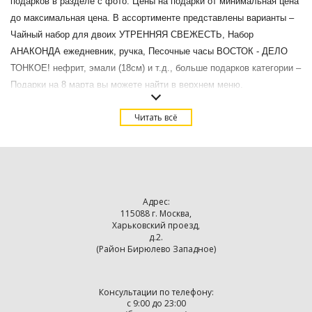
подарков в разделе с фото. Цены на подарки от минимальная цена
до максимальная цена. В ассортименте представлены варианты –
Чайный набор для двоих УТРЕННЯЯ СВЕЖЕСТЬ, Набор
АНАКОНДА ежедневник, ручка, Песочные часы ВОСТОК - ДЕЛО
ТОНКОЕ! нефрит, эмали (18см) и т.д., больше подарков категории –
Подарки на 8 марта вы можете найти в верхнем меню.
Купить Подарки директору на 8 марта в Москве с доставкой.
Читать всё
Адрес:
115088 г. Москва,
Харьковский проезд,
д.2.
(Район Бирюлево Западное)
Консультации по телефону:
с 9:00 до 23:00