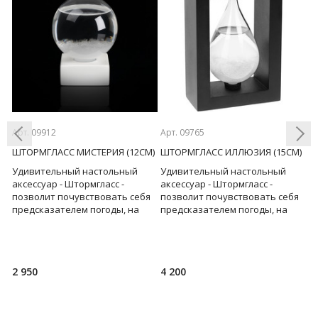
Арт. 09912
Арт. 09765
Ар
ШТОРМГЛАСС МИСТЕРИЯ (12СМ)
ШТОРМГЛАСС ИЛЛЮЗИЯ (15СМ)
К
Удивительный настольный
Удивительный настольный
Н
Previous
Next
аксессуар - Штормгласс -
аксессуар - Штормгласс -
с
позволит почувствовать себя
позволит почувствовать себя
р
предсказателем погоды, на
предсказателем погоды, на
п
пару минут отвлечься от суеты
пару минут отвлечься от суеты
н
ь
и привести мысли в
и привести мысли в
р
2 950
4 200
3