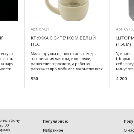
Арт. 07421
Арт. 0976
ИЯ
КРУЖКА С СИТЕЧКОМ БЕЛЫЙ
ШТОРМ
ПЕС
(15СМ)
ессуар -
Милая кружка-щенок с ситечком для
Удивитель
твовать
заваривания чая в виде косточки,
Штормглас
на пару
развеселит взрослого, а ребенку
себя пред
ивести
расскажет про любимое лакомство всех
минут отв
собак... Два в
мысли в
950
4 200
о телефону:
Популярное:
Поку
 23:00
дных)
Избранное
О нас