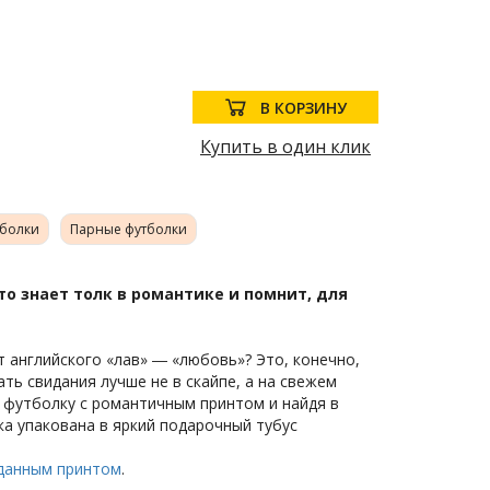
В КОРЗИНУ
Купить в один клик
тболки
Парные футболки
то знает толк в романтике и помнит, для
т английского «лав» ― «любовь»? Это, конечно,
ать свидания лучше не в скайпе, а на свежем
 футболку с романтичным принтом и найдя в
ка упакована в яркий подарочный тубус
 данным принтом
.