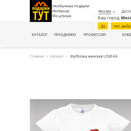
Необычные подарки
Интерьер
Москва
Доста
life-штучки
Ваш город:
Мос
Да
Нет, выбр
КАТАЛОГ
ПРАЗДНИКИ
ПРОФЕССИИ
ХОБ
Главная
Каталог
Футболка женская LOVE-КА