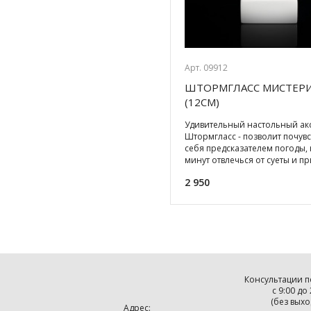
Арт. 09912
ШТОРМГЛАСС МИСТЕР
(12СМ)
Удивительный настольный акс
Штормгласс - позволит почувс
себя предсказателем погоды, 
минут отвлечься от суеты и пр
мысли в
2 950
Консультации п
с 9:00 до
(без выхо
Адрес: