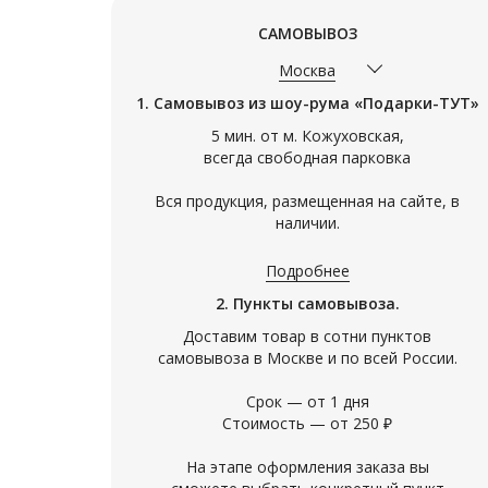
САМОВЫВОЗ
Арт. 09765
Арт. 07421
Москва
ШТОРМГЛАСС ИЛЛЮЗИЯ
КРУЖКА 
1. Самовывоз из шоу-рума «Подарки-ТУТ»
(15СМ)
ПЕС
5 мин. от м. Кожуховская,
Удивительный настольный аксессуар
Милая круж
всегда свободная парковка
- Штормгласс -
заваривания
позволит почувствовать себя
развеселит
предсказателем погоды, на пару
расскажет 
Вся продукция, размещенная на сайте, в
минут отвлечься от суеты и привести
всех собак..
наличии.
4 200
950
мысли в
Подробнее
2. Пункты самовывоза.
Доставим товар в сотни пунктов
самовывоза в Москве и по всей России.
Срок — от 1 дня
Стоимость — от 250 ₽
На этапе оформления заказа вы