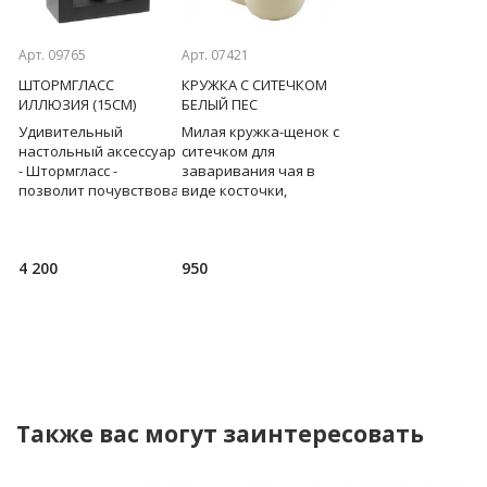
Previous
Next
Арт. 09765
Арт. 07421
Арт. 09912
ШТОРМГЛАСС
КРУЖКА С СИТЕЧКОМ
ШТОРМГЛАСС
ИЛЛЮЗИЯ (15СМ)
БЕЛЫЙ ПЕС
МИСТЕРИЯ (12СМ)
Удивительный
Милая кружка-щенок с
Удивительный
ар
настольный аксессуар
ситечком для
настольный аксессу
- Штормгласс -
заваривания чая в
- Штормгласс -
овать
позволит почувствовать
виде косточки,
позволит почувств
себя
развеселит взрослого,
себя
оды,
предсказателем погоды,
а ребенку расскажет
предсказателем пог
на пару минут
про любимое
на пару минут
4 200
950
2 950
и
отвлечься от суеты и
лакомство всех
отвлечься от суеты 
привести мысли в
собак... Два в
привести мысли в
Также вас могут заинтересовать