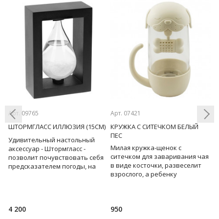
Арт. 09765
Арт. 07421
Ар
ШТОРМГЛАСС ИЛЛЮЗИЯ (15СМ)
КРУЖКА С СИТЕЧКОМ БЕЛЫЙ
К
ПЕС
Удивительный настольный
Н
Милая кружка-щенок с
Previous
Next
аксессуар - Штормгласс -
с
ситечком для заваривания чая
позволит почувствовать себя
р
в виде косточки, развеселит
предсказателем погоды, на
п
взрослого, а ребенку
пару минут отвлечься от суеты
н
расскажет про любимое
ь
и привести мысли в
р
лакомство всех собак... Два в
4 200
950
3