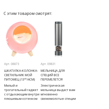
С этим товаром смотрят:
Previous
Next
Арт. 08873
Арт. 09831
Арт. 09899
ШКАТУЛКА-КОЛОНКА-
МЕЛЬНИЦА ДЛЯ
РОБОТ-МАССАЖЕР
СВЕТИЛЬНИК МОЙ
СПЕЦИЙ ВСЕ
ЗДОРОВЫЕ НОЖКИ
ПИТОМЕЦ (13*14СМ)
ПЕРЕМЕЛЕТСЯ!
Компактный робот-
Милый и
Электрическая
массажер со
ей
трогательный гаджет
мельница выдаст вам
следующими
с отдыхающим внутри
мгновенно
методами
плюшевым котенком
свежемолотые специи
воздействия:
имеет сразу
нажатием всего лишь
разминающий масса
несколько функций:
одной кнопки.
компрессионный