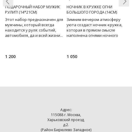
ПОДАРОЧНЫЙ НАБОР МУЖИК
НОЧНИК В КРУЖКЕ ОГНИ
Т
РУЛИТ! (14*21СМ)
БОЛЬШОГО ГОРОДА (14СМ)
Т
Этот набор предназначен для
Зимним вечером атмосферу
в
Previous
Next
мужчины, который всегда
уюта создаст ночник-кружка,
с
находится у руля: событий,
которая в прямом смысле
п
автомобиля, да и всей жизни...
наполнена огнями ночного
о
В наборе: ежедневник, ручка с
современного города. Просто
В
золотистым
включите гирлянду и на
1 200
1 050
3
Адрес:
115088 г. Москва,
Харьковский проезд,
д.2.
(Район Бирюлево Западное)