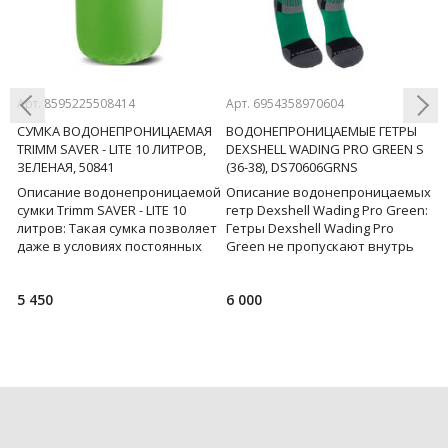
Арт. 8595225508414
Арт. 6954358970604
А
KE
СУМКА ВОДОНЕПРОНИЦАЕМАЯ
ВОДОНЕПРОНИЦАЕМЫЕ ГЕТРЫ
М
TRIMM SAVER - LITE 10 ЛИТРОВ,
DEXSHELL WADING PRO GREEN S
C
ЗЕЛЕНАЯ, 50841
(36-38), DS70606GRNS
Г
Previous
Next
6
Описание водонепроницаемой
Описание водонепроницаемых
й
сумки Trimm SAVER - LITE 10
гетр Dexshell Wading Pro Green:
О
литров: Такая сумка позволяет
Гетры Dexshell Wading Pro
N
даже в условиях постоянных
Green не пропускают внутрь
П
дождей или случайного
воду, сохраняя ноги сухими,
ф
падения вещей в р
обеспе
г
5 450
6 000
2
п