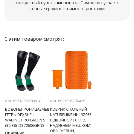
конкретный пункт самовывоза. Там же вы узнаете
точные сроки и стоимость доставки.
С этим товаром смотрят:
Previous
Next
Арт. 6954358970604
Арт. 6927595735435
Арт. 6927595749654
ВОДОНЕПРОНИЦАЕМЫЕ
КОВРИК СПАЛЬНЫЙ
ТЕНТ NATUREHIKE
ГЕТРЫ DEXSHELL
NATUREHIKE NH19Z055-
GIRDER NH20TM006,
WADING PRO GREEN S
P ДВОЙНОЙ FC11 (С
150D, 500*292 СМ ДЛ
ОМ
(36-38), DS70606GRNS
НАДУВНЫМ МЕШКОМ)
КЕМПИНГА ПЕСОЧН
ОРАНЖЕВЫЙ,
(С ДВУМЯ СТОЙКАМИ)
Описание