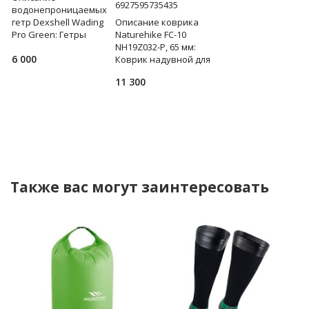
6927595735435
6927595749654
водонепроницаемых
гетр Dexshell Wading
Описание коврика
Описание тента
Pro Green: Гетры
Naturehike FC-10
Naturehike Girder
Dexshell Wading Pro
NH19Z032-P, 65 мм:
NH20TM006, 150D,
6 000
я
Green не пропускают
Коврик надувной для
500х292 см, золотой 
внутрь воду, сохраняя
туризма и активного
двумя стойками): Те
11 300
10 650
ноги сухими, обеспе
отдыха. Есть разные
для кемпинга,
варианты цвета –
всевозможных вид
голубой и оранжев
активного времяпр
Также вас могут заинтересовать