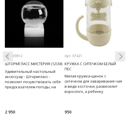
Арт. 09912
Арт. 07421
Ар
)
ШТОРМГЛАСС МИСТЕРИЯ (12СМ)
КРУЖКА С СИТЕЧКОМ БЕЛЫЙ
Ш
ПЕС
Удивительный настольный
У
Милая кружка-щенок с
Previous
Next
аксессуар - Штормгласс -
а
ситечком для заваривания чая
я
позволит почувствовать себя
п
в виде косточки, развеселит
предсказателем погоды, на
п
взрослого, а ребенку
ты
пару минут отвлечься от суеты
п
расскажет про любимое
и привести мысли в
и
лакомство всех собак... Два в
2 950
950
4