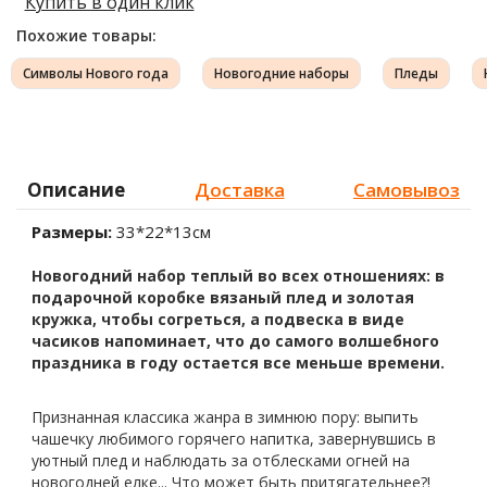
Купить в один клик
Похожие товары:
Символы Нового года
Новогодние наборы
Пледы
Описание
Доставка
Самовывоз
Размеры:
33*22*13см
Новогодний набор теплый во всех отношениях: в
подарочной коробке вязаный плед и золотая
кружка, чтобы согреться, а подвеска в виде
часиков напоминает, что до самого волшебного
праздника в году остается все меньше времени.
Признанная классика жанра в зимнюю пору:
выпить
чашечку любимого горячего напитка, завернувшись в
уютный плед и наблюдать за отблесками огней на
новогодней елке... Что может быть притягательнее?!