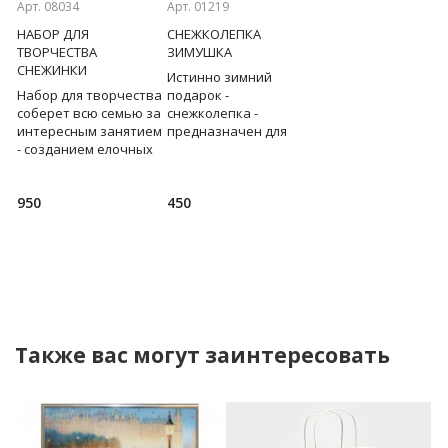
Арт. 08034
Арт. 01219
Арт. 09833/1
ИЙ
НАБОР ДЛЯ
СНЕЖКОЛЕПКА
МЕЛЬНИЦА ДЛЯ
ТВОРЧЕСТВА
ЗИМУШКА
СПЕЦИЙ КУХОННЫЙ
СНЕЖИНКИ
ГАМБИТ БЕЛАЯ
Истинно зимний
Набор для творчества
подарок -
Механическая
,
соберет всю семью за
снежколепка -
мельница похожа н
интересным занятием
предназначен для
шахматную фигуру 
ке
- созданием елочных
производства
перемелет без усил
о
игрушек-снежинок
идеально ровных
нужное количество
своими
снежков. Как часто
специй/соли.
950
450
1 350
руками. Отвлекаться
снова хочется
Керамические
на поиски подручных
окунуться в детство,
жернова. Поможет
матери
например,
сохранить и р
Также вас могут заинтересовать