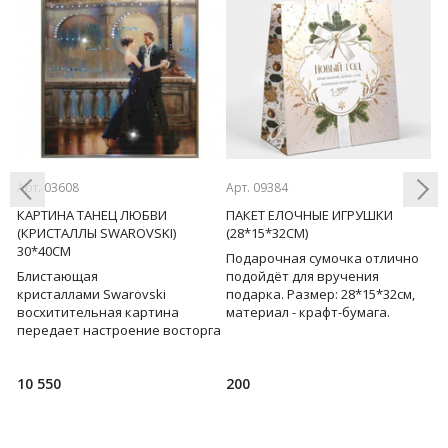
Арт. 03608
Арт. 09384
Ар
КАРТИНА ТАНЕЦ ЛЮБВИ
ПАКЕТ ЕЛОЧНЫЕ ИГРУШКИ
П
Т
(КРИСТАЛЛЫ SWAROVSKI)
(28*15*32СМ)
Ж
30*40СМ
Подарочная сумочка отлично
П
Previous
Next
у
Блистающая
подойдёт для вручения
п
кристаллами Swarovski
подарка. Размер: 28*15*32см,
п
восхитительная картина
материал - крафт-бумага.
м
передает настроение восторга
от медленно парящих в танце
двух родственных душ.
10 550
200
1
Двигаться синхр