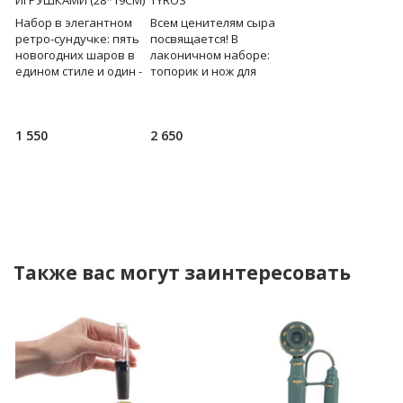
ИГРУШКАМИ (28*19СМ)
TYROS
СНЕЖНАЯ НЕЖНОСТ
(32*38СМ)
Набор в элегантном
Всем ценителям сыра
ретро-сундучке: пять
посвящается! В
В изящной
е
новогодних шаров в
лаконичном наборе:
подарочной коробк
едином стиле и один -
топорик и нож для
бантом сказочно
светящийся шар с
нарезки сыра, а также
красивый
зимней инсталяцией
разделочная доска из
романтичный набор
внутри, а также
натурального сланца.
теплый меланжевы
1 550
2 650
6 950
символичные презент
Сыр требует
вязаный плед, два
бокала для вина, дв
свечи-шишки в паст
Также вас могут заинтересовать