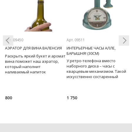
Арт. 09450
Арт. 09511
Ар
АЭРАТОР ДЛЯ ВИНА ВАЛЕНСИЯ
ИНТЕРЬЕРНЫЕ ЧАСЫ АЛЛЕ,
С
БАРЫШНЯ! (30СМ)
Раскрыть яркий букет и аромат
Д
У ретро-телефона вместо
Previous
Next
вина поможет наш аэратор,
с
наборного диска – часы с
который наполнит
в
кварцевым механизмом. Такой
наливаемый напиток
с
искусственно состаренный
пузырьками воздуха. Мягкий
2
предмет интерьера
изысканный вкус вина можно в
у
приживется в каждом доме...
800
1 750
3