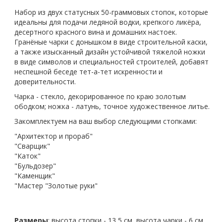
Набор из двух статусных 50-граммовых стопок, которые
идеальны для подачи ледяной водки, крепкого ликёра,
десертного красного вина и домашних настоек.
Гранёные чарки с донышком в виде строительной каски,
а также изысканный дизайн устойчивой тяжелой ножки
в виде символов и специальностей строителей, добавят
неспешной беседе тет-а-тет искренности и
доверительности.
Чарка
- стекло, декорированное по краю золотым
ободком;
ножка
- латунь, точное художественное литье.
Закомплектуем на ваш выбор следующими стопками:
"Архитектор и прораб"
"Сварщик"
"Каток"
"Бульдозер"
"Каменщик"
"Мастер "Золотые руки"
Размеры
:
высота стопки - 13,5 см
, высота чарки - 6 см
,