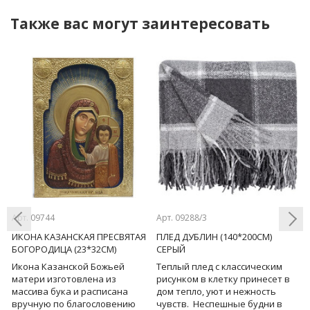
Также вас могут заинтересовать
Арт. 09744
Арт. 09288/3
Ар
Е
ИКОНА КАЗАНСКАЯ ПРЕСВЯТАЯ
ПЛЕД ДУБЛИН (140*200СМ)
Ф
БОГОРОДИЦА (23*32СМ)
СЕРЫЙ
М
Икона Казанской Божьей
Теплый плед с классическим
Н
Previous
Next
й:
матери изготовлена из
рисунком в клетку принесет в
ф
массива бука и расписана
дом тепло, уют и нежность
ж
,
вручную по благословению
чувств. Неспешные будни в
Д