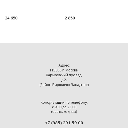
Русской Православной Церкви
любое время года требуют
с
с соблюдением традиционных
особого уюта. И
м
хр
24 650
2 850
6
Адрес:
115088 г. Москва,
Харьковский проезд,
д.2.
(Район Бирюлево Западное)
Консультации по телефону:
с 9:00 до 23:00
(без выходных)
+7 (985) 291 59 00