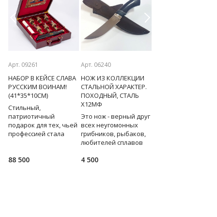
Previous
Next
Арт. 09261
Арт. 06240
Арт. 09849
НАБОР В КЕЙСЕ СЛАВА
НОЖ ИЗ КОЛЛЕКЦИИ
НАБОР ЧЕЛОВЕКУ С
РУССКИМ ВОИНАМ!
СТАЛЬНОЙ ХАРАКТЕР.
БОЛЬШОЙ БУКВЫ!
(41*35*10СМ)
ПОХОДНЫЙ, СТАЛЬ
(25*25СМ)
Х12МФ
в
Стильный,
В подарочном
с
патриотичный
Это нож - верный друг
футляре кожаный
подарок для тех, чьей
всех неугомонных
блокнот и ручка с
м
профессией стала
грибников, рыбаков,
навершием в виде
защита Родины. В
любителей сплавов
Атланта - громкий
наборе: 6 стопок с
по реке и подъёмов в
респект человеку, 
88 500
4 500
11 500
ножками в виде
гору. Холодным
котором всё
воинов разных эпох,
оружием не
держится!
панно "Россия" из м
считается,
Мотивирующий тек
спецрегистрации н
на корпу