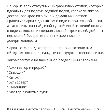
Набор из трех статусных 50-граммовых стопок, которые
идеальны для подачи ледяной водки, крепкого ликёра,
десертного красного вина и домашних настоек.
Гранёные чарки с донышком в виде строительной каски,
а также изысканный дизайн устойчивой тяжелой ножки
в виде символов и специальностей строителей, добавят
неспешной беседе тет-а-тет искренности и
доверительности.
Чарка
- стекло, декорированное по краю золотым
ободком;
ножка
- латунь, точное художественное литье.
Закомплектуем на ваш выбор следующими стопками:
"Архитектор и прораб"
"Сварщик"
"Каток"
"Бульдозер"
"Каменщик"
"Мастер "Золотые руки"
Размеры
:
высота стопки - 13,5 см
, высота чарки - 6 см
,