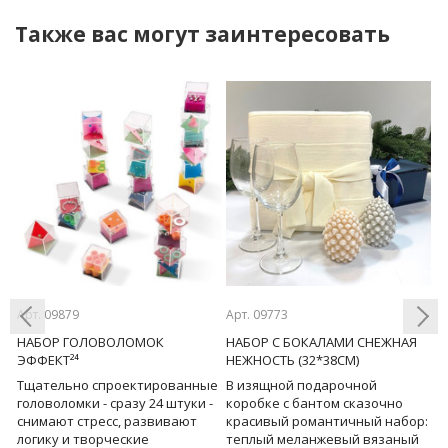
Также вас могут заинтересовать
е
Арт. 09879
Арт. 09773
Ар
НАБОР ГОЛОВОЛОМОК
НАБОР С БОКАЛАМИ СНЕЖНАЯ
Р
ЭФФЕКТ²⁴
НЕЖНОСТЬ (32*38СМ)
Б
(
Тщательно спроектированные
В изящной подарочной
Previous
Next
головоломки - сразу 24 штуки -
коробке с бантом сказочно
«
снимают стресс, развивают
красивый романтичный набор:
с
логику и творческие
теплый меланжевый вязаный
и