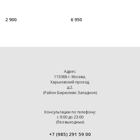
способности. В нашем наборе
плед, два бокала для вина, две
г
головоломок хватит н
свечи-шишки в пастел
к
к
2 900
6 950
2
э
Адрес:
115088 г. Москва,
Харьковский проезд,
д.2.
(Район Бирюлево Западное)
Консультации по телефону:
с 9:00 до 23:00
(без выходных)
+7 (985) 291 59 00