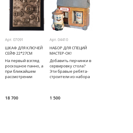
Previous
Next
Арт. 07091
Арт. 04410
Арт. 09870
ШКАФ ДЛЯ КЛЮЧЕЙ
НАБОР ДЛЯ СПЕЦИЙ
НАБОР ОТЕЧЕСТВО.
М)
СЕЙФ 22*27СМ
МАСТЕР-ОК!
ПУШКИН А.С. (БЮСТ 
РУЧКА)
На первый взгляд
Добавить перчинки в
роскошное панно, а
сервировку стола?
Бронзовый бюст
при ближайшем
Эти бравые ребята-
великого русского
рассмотрении
строители из набора
поэта А.С.Пушкина с
,
деревянная
для специй всю
патриотическим
ключница, обтянутая
работу возьмут на
четверостишием и
натуральной кожей,
себя! Обаятельные и
стильная ручка - эт
18 700
1 500
23 900
дверца которой -
яркие фигурки
набор притягивает
искусная объемная
перечницы
взгляд, открывает
имит
перед нам