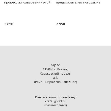
в
процесс использования этой
предсказателем погоды, на
в
необычной кофемолки. Тихая
пару минут отвлечься от суеты
р
работа. Регулируемая степень
и привести мысли в
ла
3 850
2 950
9
Адрес:
115088 г. Москва,
Харьковский проезд,
д.2.
(Район Бирюлево Западное)
Консультации по телефону:
с 9:00 до 23:00
(без выходных)