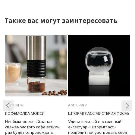
Также вас могут заинтересовать
Арт. 09187
Арт. 09912
Ар
КОФЕМОЛКА МОКСИ
ШТОРМГЛАСС МИСТЕРИЯ (12СМ)
К
П
Необыкновенный запах
Удивительный настольный
М
Previous
Next
свежемолотого кофе всякий
аксессуар - Штормгласс -
ая
с
раз будет сопровождать
позволит почувствовать себя