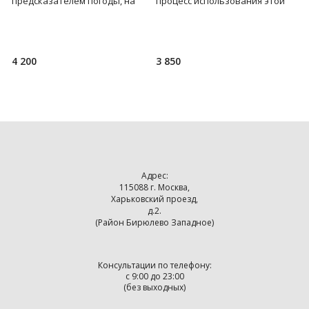
предсказателем погоды, на
процесс использования этой
в
пару минут отвлечься от суеты
необычной кофемолки. Тихая
р
и привести мысли в
работа. Регулируемая степень
ла
4 200
3 850
9
Адрес:
115088 г. Москва,
Харьковский проезд,
д.2.
(Район Бирюлево Западное)
Консультации по телефону:
с 9:00 до 23:00
(без выходных)