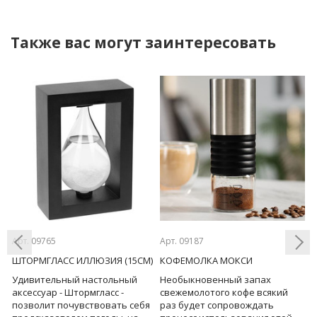
Также вас могут заинтересовать
Арт. 09765
Арт. 09187
Ар
ШТОРМГЛАСС ИЛЛЮЗИЯ (15СМ)
КОФЕМОЛКА МОКСИ
К
П
Удивительный настольный
Необыкновенный запах
М
Previous
Next
аксессуар - Штормгласс -
свежемолотого кофе всякий
ая
с
позволит почувствовать себя
раз будет сопровождать
в