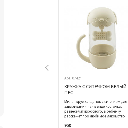
Арт. 07421
ЛАСС ИЛЛЮЗИЯ
КРУЖКА С СИТЕЧКОМ БЕЛЫЙ
Previous
ПЕС
ый настольный аксессуар
Милая кружка-щенок с ситечком для
с -
заваривания чая в виде косточки,
очувствовать себя
развеселит взрослого, а ребенку
елем погоды, на пару
расскажет про любимое лакомство
чься от суеты и привести
всех собак... Два в
950