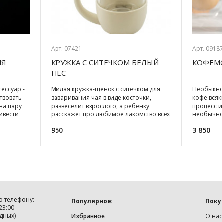
Арт. 07421
Арт. 0918
ИЯ
КРУЖКА С СИТЕЧКОМ БЕЛЫЙ
КОФЕМ
ПЕС
ессуар -
Милая кружка-щенок с ситечком для
Необыкно
твовать
заваривания чая в виде косточки,
кофе всяк
на пару
развеселит взрослого, а ребенку
процесс 
ивести
расскажет про любимое лакомство всех
необычно
собак... Два в
Регулируе
950
3 850
о телефону:
Популярное:
Поку
 23:00
дных)
Избранное
О нас