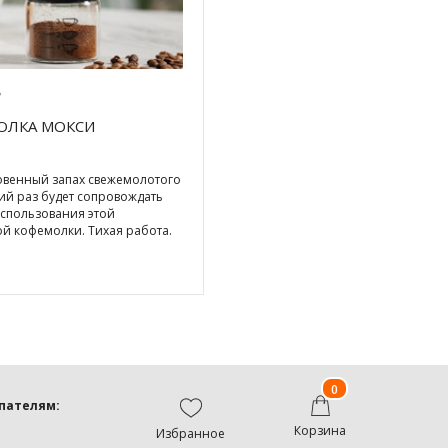
7
ОЛКА МОКСИ
венный запах свежемолотого
ий раз будет сопровождать
использования этой
й кофемолки. Тихая работа.
мая степень
0
пателям:
Корзина
Избранное