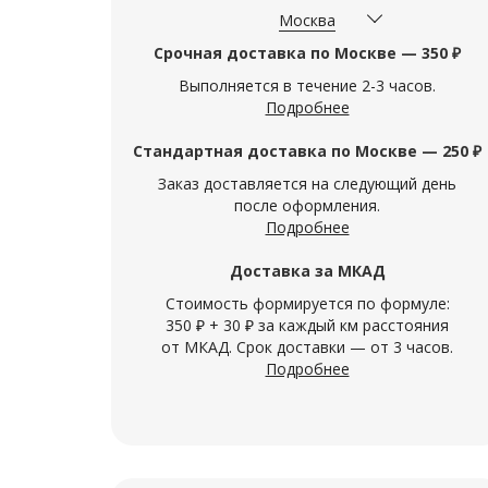
Москва
Срочная доставка по Москве — 350 ₽
Выполняется в течение 2-3 часов.
Подробнее
Стандартная доставка по Москве — 250 ₽
Заказ доставляется на следующий день
после оформления.
Подробнее
Доставка за МКАД
Арт. 09912
Арт. 09765
Стоимость формируется по формуле:
350 ₽ + 30 ₽ за каждый км расстояния
ШТОРМГЛАСС МИСТЕРИЯ
ШТОРМГ
от МКАД. Срок доставки — от 3 часов.
(12СМ)
(15СМ)
Подробнее
Удивительный настольный аксессуар
Удивительн
- Штормгласс -
- Штормглас
позволит почувствовать себя
позволит п
предсказателем погоды, на пару
предсказат
минут отвлечься от суеты и привести
минут отвле
2 950
4 200
мысли в
мысли в