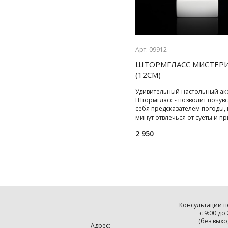
Арт. 09912
ШТОРМГЛАСС МИСТЕР
(12СМ)
Удивительный настольный акс
Штормгласс - позволит почувс
себя предсказателем погоды, 
минут отвлечься от суеты и пр
мысли в
2 950
Консультации п
с 9:00 до
(без выхо
Адрес: