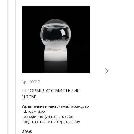
Арт. 09912
Арт. 09765
ШТОРМГЛАСС МИСТЕРИЯ
ШТОРМГЛ
Next
(12СМ)
(15СМ)
Удивительный настольный аксессуар
Удивительны
- Штормгласс -
- Штормгласс
позволит почувствовать себя
позволит поч
предсказателем погоды, на пару
предсказател
минут отвлечься от суеты и привести
минут отвлеч
2 950
4 200
мысли в
мысли в