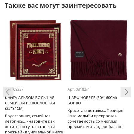
Также вас могут заинтересовать
Арт. 09237
Арт. 08182/4
Ар
КНИГА-АЛЬБОМ БОЛЬШАЯ
ШАРФ НОБЕЛЕ (30*160СМ)
Н
СЕМЕЙНАЯ РОДОСЛОВНАЯ
БОРДО
Д
(25*31СМ)
Красота в деталях... Позиция
Н
Previous
Next
 и
Родословная, семейная
"вне моды" и прекрасная
н
е
летопись... - назовите как
сочетаемость со многими
п
хотите, но суть останется
предметами гардероба - вот
д
прежней - в уникальной книге
главные достоинства
д