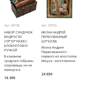
Previous
Next
Арт. 09198
Арт. 09755
Арт. 02425
НАБОР СУНДУЧОК
ИКОНА АНДРЕЙ
ОБЛОЖКА ДЛЯ
МУДРОСТИ
ПЕРВОЗВАННЫЙ
АВТОДОКУМЕНТОВ
(19*10*16СМ) С
(23*32СМ)
ПОЛОСАТАЯ ЖИЗНЬ
БЛОКНОТОМ И
Икона Андрея
Стильная кожаная
РУЧКОЙ
Первозванного -
обложка для
ны
В кожаном
первого из апостолов
автодокументов с
сундучке собраны
Иисуса - изготовлена
рельефным
сокровища, но не
вручную из массива
тиснением в виде
ые
жемчуга и
бука и расписана по
зебры прочит свое
24 650
1 250
,
бриллианты, а
благословению
владельцу жизнь бе
16 300
"изумруды"
Русской
черных полос.
человеческой мысли и
Православной Церкви
Храните документы
опыта! Кожаный
на авто
блокнот с ручкой и
две книги по искус