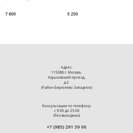
будет собран, а в дальнейшем
шерстяного шарфа с будто бы
шо
продолжит пополнять
7 800
5 250
2
Адрес:
115088 г. Москва,
Харьковский проезд,
д.2.
(Район Бирюлево Западное)
Консультации по телефону:
с 9:00 до 23:00
(без выходных)
+7 (985) 291 59 00