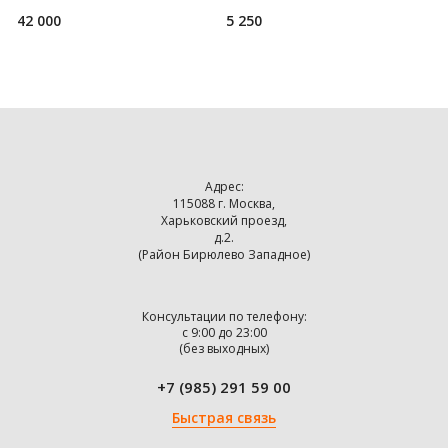
удачную охоту или рыбалк
42 000
5 250
6
Адрес:
115088 г. Москва,
Харьковский проезд,
д.2.
(Район Бирюлево Западное)
Консультации по телефону:
с 9:00 до 23:00
(без выходных)
+7 (985) 291 59 00
Быстрая связь