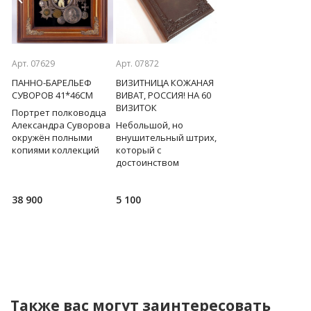
Previous
Next
Арт. 07629
Арт. 07872
Арт. 07631
ПАННО-БАРЕЛЬЕФ
ВИЗИТНИЦА КОЖАНАЯ
ПАННО-БАРЕЛЬЕФ
СУВОРОВ 41*46СМ
ВИВАТ, РОССИЯ! НА 60
ГОСУДАРЬ НИКОЛАЙ 
ВИЗИТОК
40*44СМ
Портрет полководца
Александра Суворова
Небольшой, но
Портрет последнег
окружён полными
внушительный штрих,
русского царя
с
копиями коллекций
который с
выполнен на холсте
й
медалей из музеев
достоинством
окружён копиями
Москвы, Санкт-
расскажет о вашем
медалей, орденов и
Петербурга, Иваново.
статусе. Кожаная,
монет периода его
38 900
5 100
23 900
Роскошное,
трехрядная
правления.
многоуровневое
визитница ручной
Роскошное
работы с
многоуровневое
о
изображением герба
панно – сим
Рос
Также вас могут заинтересовать