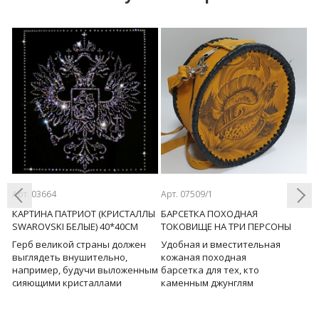
Арт. 03664
Арт. 07509/1
Ар
КАРТИНА ПАТРИОТ (КРИСТАЛЛЫ
БАРСЕТКА ПОХОДНАЯ
Н
SWAROVSKI БЕЛЫЕ) 40*40СМ
ТОКОВИЩЕ НА ТРИ ПЕРСОНЫ
Н
-
Герб великой страны должен
Удобная и вместительная
В
Previous
Next
выглядеть внушительно,
кожаная походная
к
5
например, будучи выложенным
барсетка для тех, кто
к
сияющими кристаллами
каменным джунглям
т
Swarovski. Смелая идея –
предпочитает вылазки с
п
придать величественной госу
друзьями на природу. За
с