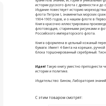
хранитель знаний, историй и уникальных ф
истории русского флота с древности и до 
Издание повествует историю мореходства 
флота Петром I, знаменитых морских сраже
1904-1905 годов, и о нашем флоте в Перво
Книга красочно иллюстрирована произвед
флотоводцев, старинными рисунками и фо
Российского императорского флота.
Книга оформлена в цельный кожаный пере
бумаги. Имеет
4 бинта на корешке, ручной
блока торшонированный серебряный.
Тисн
Идея!
Такую книгу уместно преподнести 
истории и политике.
Издательство: Бином, Лаборатория знаний
С этим товаром смотрят: