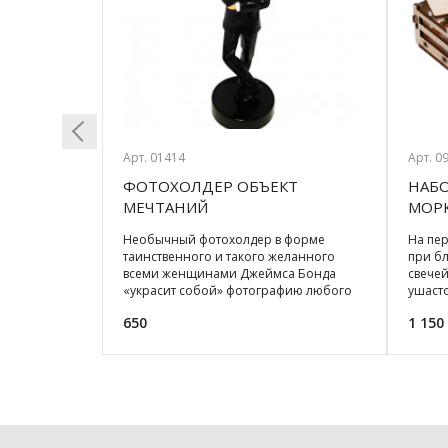
Арт. 01414
Арт. 0
Е
ФОТОХОЛДЕР ОБЪЕКТ
НАБО
Previous
ЛЛЫ
МЕЧТАНИЙ
МОР
родился
Необычный фотохолдер в форме
На пер
одиакального
таинственного и такого желанного
при б
тливого
всеми женщинами Джеймса Бонда
свечей
 сиять
«украсит собой» фотографию любого
ушаст
мужчины. Такому холдеру
2023 г
650
1 150