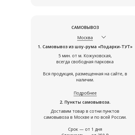
САМОВЫВОЗ
Москва
1. Самовывоз из шоу-рума «Подарки-ТУТ»
5 мин. от м. Кожуховская,
всегда свободная парковка
Вся продукция, размещенная на сайте, в
наличии.
Арт. 09597
Арт. 09204
ЖИЗНЬ ПРОРОКА
РУССКОЕ
Подробнее
ПОДАРОЧНОЕ ИЗДАНИЕ
ФОРМА. 
2. Пункты самовывоза.
(21*30СМ)
ПОДАРО
Роскошное издание в кожаном
Роскошное,
(21*26СМ
Доставим товар в сотни пунктов
переплете "Ар-Рахик апь-махтум.
иллюстрир
Жизнь пророка, да благословит его
содержит 
самовывоза в Москве и по всей России.
Аллах и да приветствует" известного
воинского
историка и законоведа
вооружения
Срок — от 1 дня
55 500
19 500
истории ру