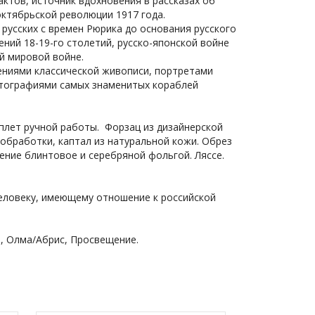
актов, источник вдохновения в рассказах об
октябрьской революции 1917 года.
русских с времен Рюрика до основания русского
ний 18-19-го столетий, русско-японской войне
й мировой войне.
ениями классической живописи, портретами
тографиями самых знаменитых кораблей
плет ручной работы.
Форзац из дизайнерской
 обработки, к
аптал из натуральной кожи.
Обрез
ение блинтовое и серебряной фольгой.
Ляссе.
человеку, имеющему отношение к российской
, Олма/Абрис, Просвещение.