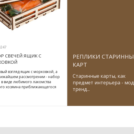
9247
Р СВЕЧЕЙ ЯЩИК С
РЕПЛИКИ СТАРИННЫ
КОВКОЙ
КАРТ
вый взгляд ящик с морковкой, а
Старинные карты, как
лижайшем рассмотрении - набор
 в виде любимого лакомства
предмет интерьера - мо
ого хозяина приближающегося
тренд...
ода. Так