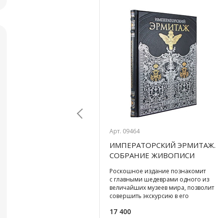
Арт. 09464
 ОРУЖИЕ И ВОЕННАЯ
ИМПЕРАТОРСКИЙ ЭРМИТАЖ.
Previous
1000 ЛЕТ ИСТОРИИ.
СОБРАНИЕ ЖИВОПИСИ
ЧНОЕ ИЗДАНИЕ
ПОДАРОЧНОЕ ИЗДАНИЕ
 богато
Роскошное издание познакомит
)
(21*26СМ)
ованное издание
с главными шедеврами одного из
подробное описание
величайших музеев мира, позволит
 обмундирования и
совершить экскурсию в его
 почти за 1000 лет
прошлое... Правило "книга - л
17 400
сской армии: за