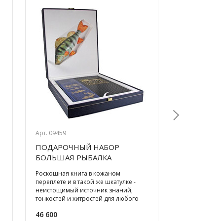
Арт. 09459
Арт. 08141/3
ПОДАРОЧНЫЙ НАБОР
ПЛЕД БА
Next
БОЛЬШАЯ РЫБАЛКА
(130*180С
КНИГА+ФИГУРА ОКУНЯ
Роскошная книга в кожаном
Индейские о
(МАЙОЛИКА)
переплете и в такой же шкатулке -
теплые, в со
неистощимый источник знаний,
Шерстяной пл
тонкостей и хитростей для любого
известной ит
любителя рыбалки (автор Сабане
фабрики. Он 
46 600
23 700