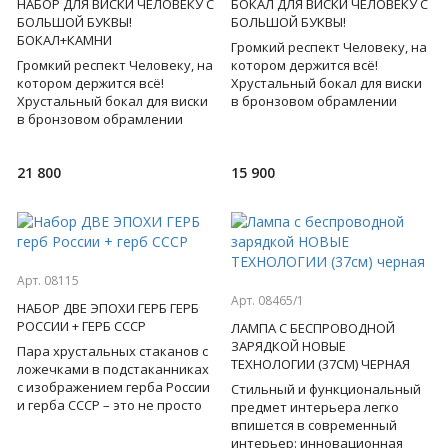
НАБОР ДЛЯ ВИСКИ ЧЕЛОВЕКУ С
БОКАЛ ДЛЯ ВИСКИ ЧЕЛОВЕКУ С
БОЛЬШОЙ БУКВЫ!
БОЛЬШОЙ БУКВЫ!
БОКАЛ+КАМНИ
Громкий респект Человеку, на
Громкий респект Человеку, на
котором держится всё!
котором держится всё!
Хрустальный бокал для виски
Хрустальный бокал для виски
в бронзовом обрамлении
в бронзовом обрамлении
имеет множество
имеет множество
символичных изображений -
символичных изображений -
его хоче
21 800
15 900
его хоче
Арт. 08115
Арт. 08465/1
НАБОР ДВЕ ЭПОХИ ГЕРБ ГЕРБ
РОССИИ + ГЕРБ СССР
ЛАМПА С БЕСПРОВОДНОЙ
ЗАРЯДКОЙ НОВЫЕ
Пара хрустальных стаканов с
ТЕХНОЛОГИИ (37СМ) ЧЕРНАЯ
ложечками в подстаканниках
с изображением герба России
Стильный и функциональный
и герба СССР – это не просто
предмет интерьера легко
посуда, это настоящая
впишется в современный
философия чаепития
интерьер: инновационная