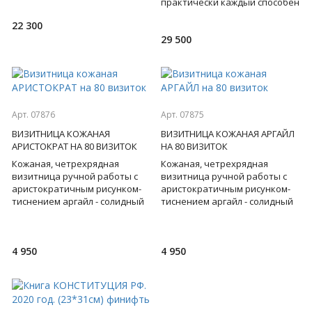
оформленное издание в
практически каждый способен
кожаном переплете, с
овладеть ими наилучшим
22 300
блинтовым золотым тис
образом. Все, что для эт
29 500
Арт. 07876
Арт. 07875
ВИЗИТНИЦА КОЖАНАЯ
ВИЗИТНИЦА КОЖАНАЯ АРГАЙЛ
АРИСТОКРАТ НА 80 ВИЗИТОК
НА 80 ВИЗИТОК
Кожаная, четрехрядная
Кожаная, четрехрядная
визитница ручной работы с
визитница ручной работы с
аристократичным рисунком-
аристократичным рисунком-
тиснением аргайл - солидный
тиснением аргайл - солидный
аксессуар, небольшой, но
аксессуар, небольшой, но
внушительный штрих, которы
внушительный штрих, которы
4 950
4 950