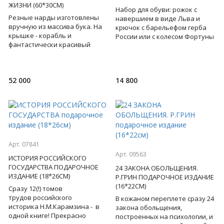
ЖИЗНИ (60*30СМ)
Набор для обуви: рожок с
Резные нарды изготовлены
навершием в виде Льва и
вручную из массива бука. На
крючок с барельефом герба
крышке - корабль и
России или с колесом Фортуны
фантастически красивый
- для сильного , решительного
коллаж из морской
лидера, на котором
атрибутики: подзорная труба,
морские ка
52 000
14 800
Арт. 07841
Арт. 09563
ИСТОРИЯ РОССИЙСКОГО
ГОСУДАРСТВА ПОДАРОЧНОЕ
24 ЗАКОНА ОБОЛЬЩЕНИЯ.
ИЗДАНИЕ (18*26СМ)
Р.ГРИН ПОДАРОЧНОЕ ИЗДАНИЕ
(16*22СМ)
Сразу 12(!) томов
трудов российского
В кожаном переплете сразу 24
историка Н.М.Карамзина - в
закона обольщения,
одной книге! Прекрасно
построенных на психологии, и