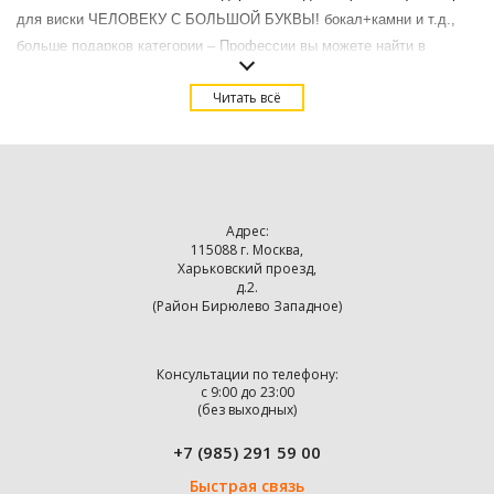
для виски ЧЕЛОВЕКУ С БОЛЬШОЙ БУКВЫ! бокал+камни и т.д.,
больше подарков категории – Профессии вы можете найти в
верхнем меню.
Читать всё
Купить Подарки для юриста в Москве с доставкой.
Адрес:
115088 г. Москва,
Харьковский проезд,
д.2.
(Район Бирюлево Западное)
Консультации по телефону:
с 9:00 до 23:00
(без выходных)
+7 (985) 291 59 00
Быстрая связь