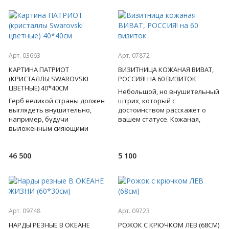
Арт. 03663
Арт. 07872
КАРТИНА ПАТРИОТ
ВИЗИТНИЦА КОЖАНАЯ ВИВАТ,
(КРИСТАЛЛЫ SWAROVSKI
РОССИЯ! НА 60 ВИЗИТОК
ЦВЕТНЫЕ) 40*40СМ
Небольшой, но внушительный
Герб великой страны должен
штрих, который с
выглядеть внушительно,
достоинством расскажет о
например, будучи
вашем статусе. Кожаная,
выложенным сияющими
трехрядная визитница ручной
кристаллами Swarovski.
работы с изображением герба
Смелая идея – придать
Рос
46 500
5 100
величественной госу
Арт. 09748
Арт. 09723
НАРДЫ РЕЗНЫЕ В ОКЕАНЕ
РОЖОК С КРЮЧКОМ ЛЕВ (68СМ)