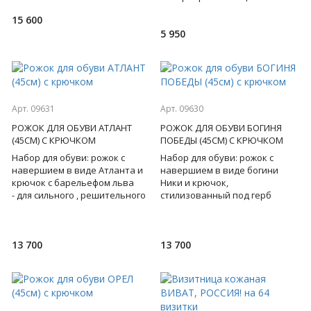
настольная лампа имеет три
15 600
уровня освещения,
5 950
регулируем
Арт. 09631
Арт. 09630
РОЖОК ДЛЯ ОБУВИ АТЛАНТ
РОЖОК ДЛЯ ОБУВИ БОГИНЯ
(45СМ) С КРЮЧКОМ
ПОБЕДЫ (45СМ) С КРЮЧКОМ
Набор для обуви: рожок с
Набор для обуви: рожок с
навершием в виде Атланта и
навершием в виде богини
крючок с барельефом льва
Ники и крючок,
- для сильного , решительного
стилизованный под герб
лидера, на котором держится
России - определяют статус
всё! Бронза. Пода
своего обладателя, выдают в
нем патрио
13 700
13 700