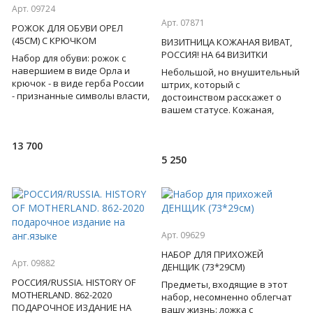
Арт. 09724
Арт. 07871
РОЖОК ДЛЯ ОБУВИ ОРЕЛ
(45СМ) С КРЮЧКОМ
ВИЗИТНИЦА КОЖАНАЯ ВИВАТ,
РОССИЯ! НА 64 ВИЗИТКИ
Набор для обуви: рожок с
навершием в виде Орла и
Небольшой, но внушительный
крючок - в виде герба России
штрих, который с
- признанные символы власти,
достоинством расскажет о
силы, контроля, успеха и
вашем статусе. Кожаная,
удачи! Бронза. Подар
двухрядная визитница ручной
работы с изображением герба
13 700
Рос
5 250
Арт. 09629
НАБОР ДЛЯ ПРИХОЖЕЙ
Арт. 09882
ДЕНЩИК (73*29СМ)
РОССИЯ/RUSSIA. HISTORY OF
Предметы, входящие в этот
MOTHERLAND. 862-2020
набор, несомненно облегчат
ПОДАРОЧНОЕ ИЗДАНИЕ НА
вашу жизнь: ложка с