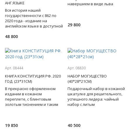
АНГ.ЯЗЫКЕ
навершием в виде льва
поможет надеть обувь,
Вся история нашей
крючок с барельефом льва
государственности с 862 по
для подвеш
2020 года - издание на
29 800
английском языке в доступной
форме, со множеством
48 800
великолепных иллюстраций
рассказыв
Арт. 08444
Арт. 08830
КНИГА КОНСТИТУЦИЯ РФ. 2020
НАБОР МОГУЩЕСТВО
ГОД. (23*31СМ)
(40*28*21СМ)
В прекрасно оформленном
Подарочный набор в кожаной
издании в кожаном
шкатулке для решительного,
переплете, с блинтовым
успешного лидера: чайный
золотым тиснением и таким
набор с литым
же обрезом - основной закон
подстаканником в виде льва,
Российской Федерации,
на котором обозначены все
принятый в
симво
19 850
40 500