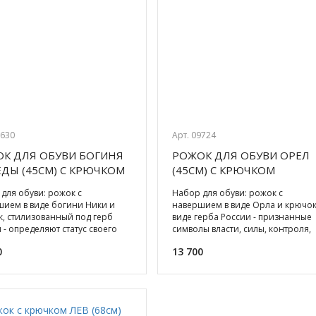
9630
Арт. 09724
К ДЛЯ ОБУВИ БОГИНЯ
РОЖОК ДЛЯ ОБУВИ ОРЕЛ
ДЫ (45СМ) С КРЮЧКОМ
(45СМ) С КРЮЧКОМ
для обуви: рожок с
Набор для обуви: рожок с
ием в виде богини Ники и
навершием в виде Орла и крючок 
, стилизованный под герб
виде герба России - признанные
 - определяют статус своего
символы власти, силы, контроля,
теля, выдают в нем патрио
успеха и удачи! Бронза. Подар
0
13 700