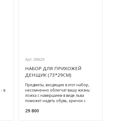
Арт. 09629
НАБОР ДЛЯ ПРИХОЖЕЙ
ДЕНЩИК (73*29СМ)
Предметы, входящие в этот набор,
- в
несомненно облегчат вашу жизнь:
ложка с навершием в виде льва
поможет надеть обувь, крючок с
барельефом льва для подвеш
29 800