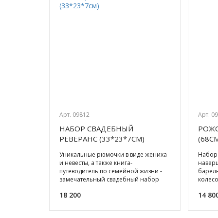
Арт. 09812
Арт. 0
НАБОР СВАДЕБНЫЙ
РОЖО
РЕВЕРАНС (33*23*7СМ)
(68С
Уникальные рюмочки в виде жениха
Набор 
и невесты, а также книга-
наверш
путеводитель по семейной жизни -
барель
замечательный свадебный набор
колесо
создан, чтобы удивлять! Тонкост
решит
18 200
14 80