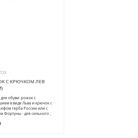
9723
К С КРЮЧКОМ ЛЕВ
М)
для обуви: рожок с
ием в виде Льва и крючок с
ефом герба России или с
м Фортуны - для сильного ,
ельного лидера, на котором
0