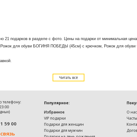
ено 21 подарков в разделе с фото. Цены на подарки от минимальная цен
 Рожок для обуви БОГИНЯ ПОБЕДЫ (45см) с крючком, Рожок для обуви О
авкой.
Читать всё
о телефону:
Популярное:
Поку
 23:00
дных)
Избранное
О нас
VIP подарки
Част
91 59 00
Подарки для женщин
Конт
Подарки для мужчин
Дого
 связь
Подарки на день рождения