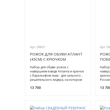
Арт. 09631
Арт. 0
РОЖОК ДЛЯ ОБУВИ АТЛАНТ
РОЖО
(45СМ) С КРЮЧКОМ
ПОБЕ
Набор для обуви: рожок с
Набор 
навершием в виде Атланта и крючок
наверш
с барельефом льва - для сильного ,
крючок
решительного лидера, на котором
России
держится всё! Бронза. Пода
облада
13 700
13 70