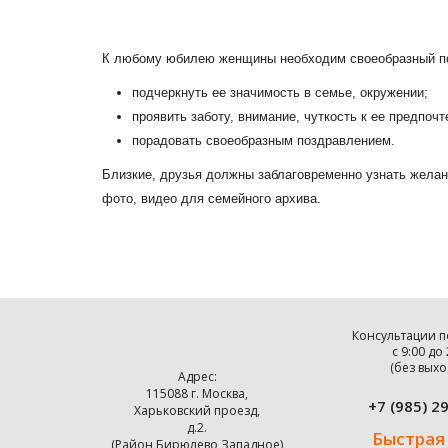
К любому юбилею женщины необходим своеобразный под
подчеркнуть ее значимость в семье, окружении;
проявить заботу, внимание, чуткость к ее предпочт
порадовать своеобразным поздравлением.
Близкие, друзья должны заблаговременно узнать желан
фото, видео для семейного архива.
Несколько советов по выбору подар
Перед подготовкой к празднику, необходимо понимать н
Золотистый канделябр КОРОЛЕВСКАЯ НОЧЬ
-
Шопинг со стилистом
- мечта, которую себе мо
Консультации п
Подарочный набор “МЕЧТА БЕЛОЧКИ”
- это ид
с 9:00 до
(без выхо
Сейф-книга с кодовым замком “ДВУГЛАВЫЙ О
Адрес:
115088 г. Москва,
+7 (985) 2
Для разрядки обстановки, среди разгара празднества,
Харьковский проезд,
д.2.
юношескими воспоминаниями.
Быстрая
(Район Бирюлево Западное)