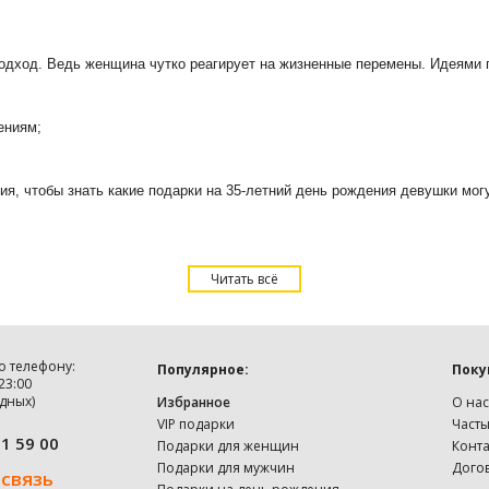
ход. Ведь женщина чутко реагирует на жизненные перемены. Идеями п
ениям;
ия, чтобы знать какие подарки на 35-летний день рождения девушки мо
ка девушке на 35 лет
Читать всё
а какие моменты обращать внимание. Подарок девушке на 35 лет должен
 станет прекрасным дополнением любого интерьера и будет долго дарит
жет позволить далеко не каждая модница. Такой подарок поможет обнови
о телефону:
Популярное:
Поку
еальное сочетание различных видов орешков станет прекрасным подарк
 23:00
дных)
Избранное
О нас
РЕЛ” -
поможет сохранить маленькие секретики именинницы или послуж
VIP подарки
Част
91 59 00
 можно дополнить поздравления девушке на 35-летие прикольными подар
Подарки для женщин
Конт
Подарки для мужчин
Дого
 связь