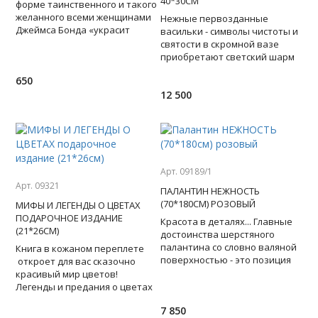
40*30СМ
форме таинственного и такого
желанного всеми женщинами
Нежные первозданные
Джеймса Бонда «украсит
васильки - символы чистоты и
собой» фотографию любого
святости в скромной вазе
мужчины. Такому холдеру
приобретают светский шарм
благодаря сиянию кристаллов
650
Swarovski.Милый букет из
12 500
Арт. 09189/1
Арт. 09321
ПАЛАНТИН НЕЖНОСТЬ
(70*180СМ) РОЗОВЫЙ
МИФЫ И ЛЕГЕНДЫ О ЦВЕТАХ
ПОДАРОЧНОЕ ИЗДАНИЕ
Красота в деталях... Главные
(21*26СМ)
достоинства шерстяного
палантина со словно валяной
Книга в кожаном переплете
поверхностью - это позиция
откроет для вас сказочно
"вне моды" и прекрасная
красивый мир цветов!
сочетаемость со многи
Легенды и предания о цветах
составляют книгу, написанную
7 850
сто лет назад известны