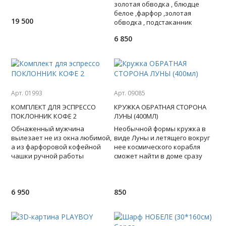
и обладает нейтральной
золотая обводка , блюдце
стилист
белое ,фарфор ,золотая
19 500
обводка , подстаканник
латунный,упаковка Бронз
6 850
Лайн, ложемент золотистый
шелк -с
Арт. 01993
Арт. 09085
КОМПЛЕКТ ДЛЯ ЭСПРЕССО
КРУЖКА ОБРАТНАЯ СТОРОНА
ПОКЛОННИК КОФЕ 2
ЛУНЫ (400МЛ)
Обнаженный мужчина
Необычной формы кружка в
вылезает не из окна любимой,
виде Луны и летящего вокруг
а из фарфоровой кофейной
нее космического корабля
чашки ручной работы
сможет найти в доме сразу
производства Германии.
несколько применений: для
Искусные европейские
чая/кофе, как карандаш
мастера
6 950
850