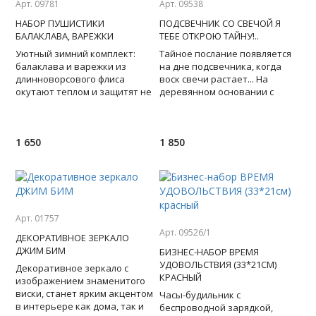
Арт. 09781
Арт. 09538
НАБОР ПУШИСТИКИ
ПОДСВЕЧНИК СО СВЕЧОЙ Я
БАЛАКЛАВА, ВАРЕЖКИ
ТЕБЕ ОТКРОЮ ТАЙНУ!..
Уютный зимний комплект:
Тайное послание появляется
балаклава и варежки из
на дне подсвечника, когда
длинноворсового флиса
воск свечи растает... На
окутают теплом и защитят не
деревянном основании с
только от ледяного ветра, но и
ножками из нейзильбера и с
от грустных мыслей! Таки
таинственной надписью -
1 650
1 850
Арт. 01757
Арт. 09526/1
ДЕКОРАТИВНОЕ ЗЕРКАЛО
ДЖИМ БИМ
БИЗНЕС-НАБОР ВРЕМЯ
УДОВОЛЬСТВИЯ (33*21СМ)
Декоративное зеркало с
КРАСНЫЙ
изображением знаменитого
виски, станет ярким акцентом
Часы-будильник с
в интерьере как дома, так и
беспроводной зарядкой,