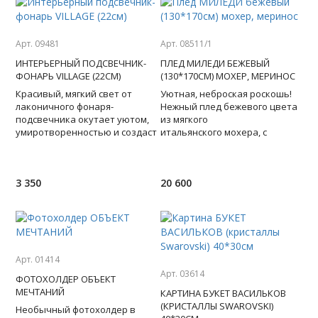
Арт. 09481
Арт. 08511/1
ИНТЕРЬЕРНЫЙ ПОДСВЕЧНИК-
ПЛЕД МИЛЕДИ БЕЖЕВЫЙ
ФОНАРЬ VILLAGE (22СМ)
(130*170СМ) МОХЕР, МЕРИНОС
Красивый, мягкий свет от
Уютная, неброская роскошь!
лаконичного фонаря-
Нежный плед бежевого цвета
подсвечника окутает уютом,
из мягкого
умиротворенностью и создаст
итальянского мохера, с
романтичную обстановку на
добавлением
террасе, балконе или в доме
шерсти мериноса настолько
лёгок, что почти не ощущае
3 350
20 600
Арт. 01414
Арт. 03614
ФОТОХОЛДЕР ОБЪЕКТ
МЕЧТАНИЙ
КАРТИНА БУКЕТ ВАСИЛЬКОВ
(КРИСТАЛЛЫ SWAROVSKI)
Необычный фотохолдер в