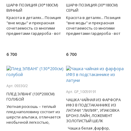
ШАРФ ПОЗИЦИЯ (30*180СМ)
ШАРФ ПОЗИЦИЯ (30*180СМ)
ВИННЫЙ
СЕРЫЙ
Красота в деталях... Позиция
Красота в деталях... Позиция
"вне моды" и прекрасная
"вне моды" и прекрасная
сочетаемость со многими
сочетаемость со многими
предметами гардероба - вот
предметами гардероба - вот
главные достоинства
главные достоинства
шерстяного шарфа с будто бы
шерстяного шарфа с будто бы
6 700
6 700
Арт. 09330/2
Арт. GP_10059191
ПЛЕД ЭЛВАНГ (130*200СМ)
ГОЛУБОЙ
ЧАШКА ЧАЙНАЯ ИЗ ФАРФОРА
ИФЗ В ПОДСТАКАННИКЕ ИЗ
Уютная роскошь – теплый
ЛАТУНИ "ЛИЛИЯ", УПАКОВКА
плед наполовину состоит из
БРОНЗ ЛАЙН, ЛОЖЕМЕНТ
шерсти альпака, отличается
ЗОЛОТИСТЫЙ ШЕЛК
необычной легкостью,
удивительной мягкостью
Чашка белая ,фарфор,