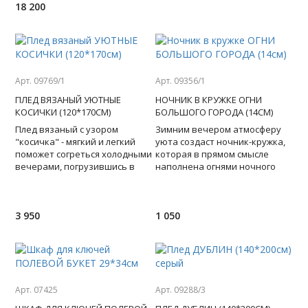
18 200
Арт. 09769/1
Арт. 09356/1
ПЛЕД ВЯЗАНЫЙ УЮТНЫЕ
НОЧНИК В КРУЖКЕ ОГНИ
КОСИЧКИ (120*170СМ)
БОЛЬШОГО ГОРОДА (14СМ)
Плед вязаный с узором
Зимним вечером атмосферу
"косичка" - мягкий и легкий
уюта создаст ночник-кружка,
поможет согреться холодными
которая в прямом смысле
вечерами, погрузившись в
наполнена огнями ночного
события увлекательной книги
современного города. Просто
или приятные размышле
включите гирлянду и на
3 950
1 050
Арт. 07425
Арт. 09288/3