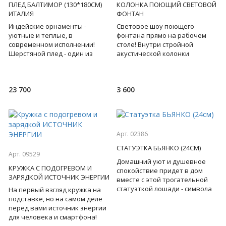
ПЛЕД БАЛТИМОР (130*180СМ)
КОЛОНКА ПОЮЩИЙ СВЕТОВОЙ
ИТАЛИЯ
ФОНТАН
Индейские орнаменты -
Световое шоу поющего
уютные и теплые, в
фонтана прямо на рабочем
современном исполнении!
столе! Внутри стройной
Шерстяной плед - один из
акустической колонки
хитов известной итальянской
разноцветные струи воды
текстильной фабрики. Он
выбрасываются и
вобрал в с
подсвечиваются в такт
23 700
3 600
Арт. 02386
СТАТУЭТКА БЬЯНКО (24СМ)
Арт. 09529
Домашний уют и душевное
КРУЖКА С ПОДОГРЕВОМ И
спокойствие придет в дом
ЗАРЯДКОЙ ИСТОЧНИК ЭНЕРГИИ
вместе с этой трогательной
статуэткой лошади - символа
На первый взгляд кружка на
2026 года, в которой
подставке, но на самом деле
угадываются нотки французск
перед вами источник энергии
для человека и смартфона!