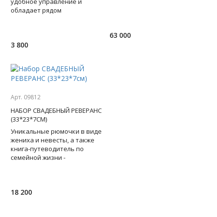
удобное управление и
Монмартр, рю де Милан...
обладает рядом
Изготовлено из массива бука
дополнительных функций -
удобных и востребованных...
63 000
TWS-соединение —
3 800
Арт. 09812
НАБОР СВАДЕБНЫЙ РЕВЕРАНС
(33*23*7СМ)
Уникальные рюмочки в виде
жениха и невесты, а также
книга-путеводитель по
семейной жизни -
замечательный свадебный
набор создан, чтобы
удивлять! Тонкост
18 200