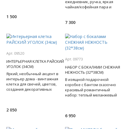
бара, магазина. Впервые в
ежедневник, ручка, яркая
Москве! Германия. В
чайная/кофейная пара и
пакетики-саше с заварным
1 500
кофе - такой бизнес набор для
7 300
коллеги и
Арт. 09520
Арт. 09773
ИНТЕРЬЕРНАЯ КЛЕТКА РАЙСКИЙ
УГОЛОК (34СМ)
НАБОР С БОКАЛАМИ СНЕЖНАЯ
НЕЖНОСТЬ (32*38СМ)
Яркий, необычный акцент в
интерьер дома - винтажная
В изящной подарочной
клетка для свечей, цветов,
коробке с бантом сказочно
создания декоративных
красивый романтичный
композиций. Может
набор: теплый меланжевый
подвешиваться на кольцо.
вязаный плед, два бокала для
Выпо
вина, две свечи-шишки в
2 050
пастел
6 950