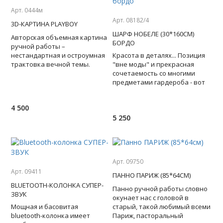
Арт. 0444м
Арт. 08182/4
3D-КАРТИНА PLAYBOY
ШАРФ НОБЕЛЕ (30*160СМ)
Авторская объемная картина
БОРДО
ручной работы –
нестандартная и остроумная
Красота в деталях... Позиция
трактовка вечной темы.
"вне моды" и прекрасная
Золотой телец? Кажется, этот
сочетаемость со многими
символ устарел – на смену ид
предметами гардероба - вот
главные достоинства
шерстяного шарфа с будто бы
4 500
5 250
Арт. 09750
Арт. 09411
ПАННО ПАРИЖ (85*64СМ)
ВLUETOOTH-КОЛОНКА СУПЕР-
Панно ручной работы словно
ЗВУК
окунает нас с головой в
Мощная и басовитая
старый, такой любимый всеми
bluetooth-колонка имеет
Париж, пасторальный