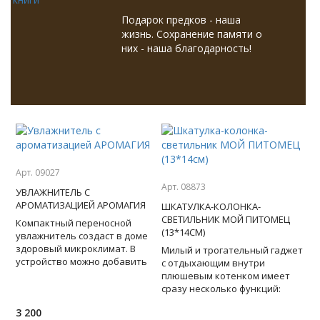
Подарок предков - наша
жизнь. Сохранение памяти о
них - наша благодарность!
Арт. 09027
Арт. 08873
УВЛАЖНИТЕЛЬ С
АРОМАТИЗАЦИЕЙ АРОМАГИЯ
ШКАТУЛКА-КОЛОНКА-
СВЕТИЛЬНИК МОЙ ПИТОМЕЦ
Компактный переносной
(13*14СМ)
увлажнитель создаст в доме
здоровый микроклимат. В
Милый и трогательный гаджет
устройство можно добавить
с отдыхающим внутри
несколько капель
плюшевым котенком имеет
ароматического масла и
сразу несколько функций:
устроить себе
транслирует ваши любимые
3 200
мелодии со смартфона через