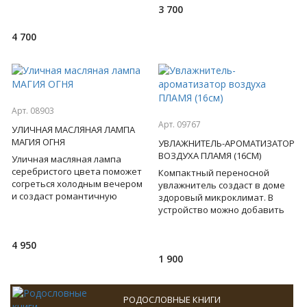
Подставка выполняет роль и
3 700
подогревателя кр
4 700
Арт. 08903
Арт. 09767
УЛИЧНАЯ МАСЛЯНАЯ ЛАМПА
МАГИЯ ОГНЯ
УВЛАЖНИТЕЛЬ-АРОМАТИЗАТОР
ВОЗДУХА ПЛАМЯ (16СМ)
Уличная масляная лампа
серебристого цвета поможет
Компактный переносной
согреться холодным вечером
увлажнитель создаст в доме
и создаст романтичную
здоровый микроклимат. В
обстановку на террасе или
устройство можно добавить
балконе. Емкость резервуара
несколько капель
ароматического масла и
4 950
устроить себе
1 900
РОДОСЛОВНЫЕ КНИГИ