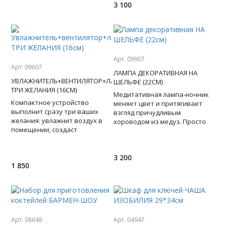
3 100
Blu
Арт. 09907
Арт. 09607
ЛАМПА ДЕКОРАТИВНАЯ НА
УВЛАЖНИТЕЛЬ+ВЕНТИЛЯТОР+ЛАМПА
ШЕЛЬФЕ (22СМ)
ТРИ ЖЕЛАНИЯ (16СМ)
Медитативная лампа-ночник
Компактное устройство
меняет цвет и притягивает
выполнит сразу три ваших
взгляд причудливым
желания: увлажнит воздух в
хороводом из медуз. Просто
помещении, создаст
"посадите" в нее силиконовых
прохладный ветерок и
медуз (в комплекте), зале
выполнит функцию лампы.
Вместимость ра
3 200
1 850
Арт. 08648
Арт. 04947