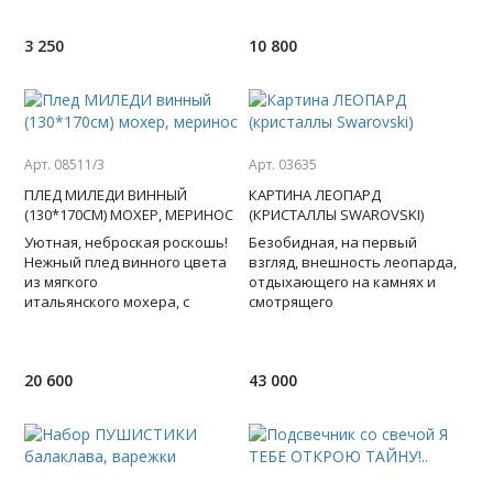
Зачем молчать о любви и
молодоженов, молодой пары
скрывать свои же
книги по искус
3 250
10 800
Арт. 08511/3
Арт. 03635
ПЛЕД МИЛЕДИ ВИННЫЙ
КАРТИНА ЛЕОПАРД
(130*170СМ) МОХЕР, МЕРИНОС
(КРИСТАЛЛЫ SWAROVSKI)
Уютная, неброская роскошь!
Безобидная, на первый
Нежный плед винного цвета
взгляд, внешность леопарда,
из мягкого
отдыхающего на камнях и
итальянского мохера, с
смотрящего
добавлением
проницательными желтыми
шерсти мериноса настолько
глазами, обманчива – за ней
лёгок, что почти не ощущает
скрывается нату
20 600
43 000