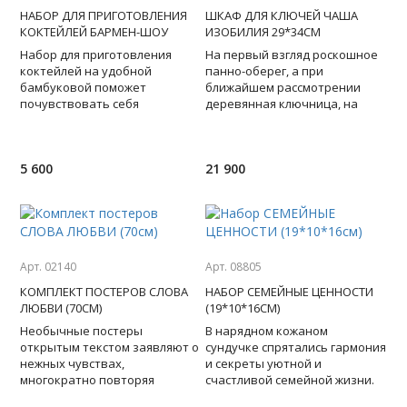
НАБОР ДЛЯ ПРИГОТОВЛЕНИЯ
ШКАФ ДЛЯ КЛЮЧЕЙ ЧАША
КОКТЕЙЛЕЙ БАРМЕН-ШОУ
ИЗОБИЛИЯ 29*34СМ
Набор для приготовления
На первый взгляд роскошное
коктейлей на удобной
панно-оберег, а при
бамбуковой поможет
ближайшем рассмотрении
почувствовать себя
деревянная ключница, на
профессионалом, а
дверце которой - чаша
коктейльная вечеринка
изобилия - мощный талисман и
пройдет на славу и станет нез
символ
5 600
21 900
Арт. 02140
Арт. 08805
КОМПЛЕКТ ПОСТЕРОВ СЛОВА
НАБОР СЕМЕЙНЫЕ ЦЕННОСТИ
ЛЮБВИ (70СМ)
(19*10*16СМ)
Необычные постеры
В нарядном кожаном
открытым текстом заявляют о
сундучке спрятались гармония
нежных чувствах,
и секреты уютной и
многократно повторяя
счастливой семейной жизни.
признание на разные лады.
Три бесценных для