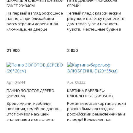
ШКАФ ДЛЯ КЛЮЧЕЙ ПОЛЕВОЙ
ПЛЕД ДУБЛИН (140*200СМ)
БУКЕТ 29*34СМ
СЕРЫЙ
На первый взгляд роскошное
Теплый плед с классическим
панно, а при ближайшем
рисунком в клетку принесет в
рассмотрении деревянная
дом тепло, уют и нежность
ключница, на дверце
чувств. Неспешные будни в
которой - ваза с полевыми
любое время года требуют
цветами. Уютный и нужный
особого уюта. И
предмет
21 900
2 850
Арт. 04344
Арт. 09222
ПАННО ЗОЛОТОЕ ДЕРЕВО
КАРТИНА-БАРЕЛЬЕФ
(20*20СМ)
ВЛЮБЛЕННЫЕ (29*35СМ)
Древо жизни, изобилия,
Романтическая картина эпохи
познания, семейное древо…
рококо была воссоздана
Этот символ насыщен
российскими ремесленниками
значениями и смыслами.
из меди! Великолепная
Панно с изображением
детализация. Состаренный
дерева – универсальный
багет. Создание барельеф