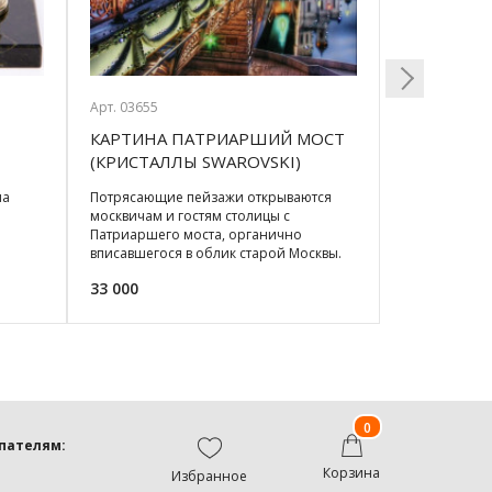
Арт. 03655
Арт. 09575/3
КАРТИНА ПАТРИАРШИЙ МОСТ
ЗОНТ-АВТ
Next
(КРИСТАЛЛЫ SWAROVSKI)
(105СМ) 
61*51СМ
на
Потрясающие пейзажи открываются
Удобный, над
москвичам и гостям столицы с
автомат не д
Патриаршего моста, органично
дождливую по
вписавшегося в облик старой Москвы.
"антиветер"!
Великолепие трудов архитек
внутреннего 
33 000
1 850
0
пателям:
Корзина
Избранное