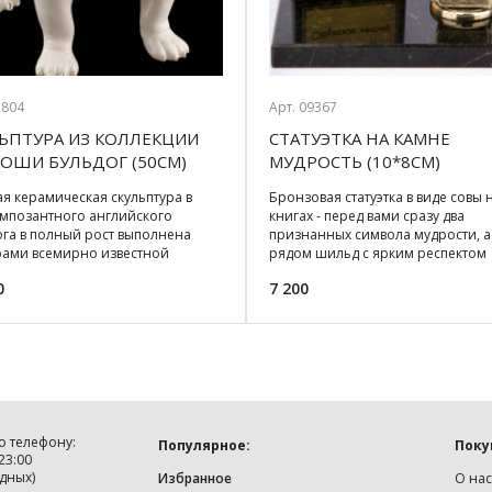
2804
Арт. 09367
ЬПТУРА ИЗ КОЛЛЕКЦИИ
СТАТУЭТКА НА КАМНЕ
ОШИ БУЛЬДОГ (50СМ)
МУДРОСТЬ (10*8СМ)
я керамическая скульптура в
Бронзовая статуэтка в виде совы 
импозантного английского
книгах - перед вами сразу два
ога в полный рост выполнена
признанных символа мудрости, а
рами всемирно известной
рядом шильд с ярким респектом
нской мастерской и о
умному человеку. Основание
0
7 200
о телефону:
Популярное:
Поку
 23:00
дных)
Избранное
О нас