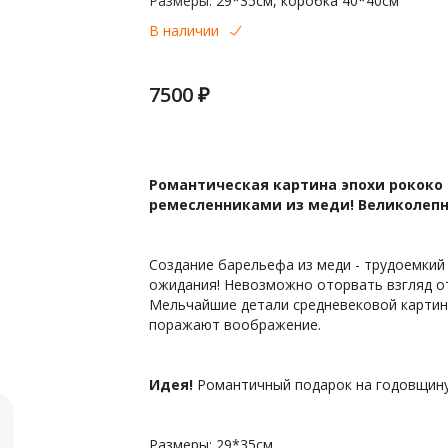
Размеры:
29*35см, коробка 40*40см
В наличии
7500 ₽
Романтическая картина эпохи рококо
ремесленниками из меди! Великолепн
Создание барельефа из меди - трудоемкий 
ожидания! Невозможно оторвать взгляд от
Мельчайшие детали средневековой картин
поражают воображение.
Идея!
Романтичный подарок на годовщину
Размеры: 29*35см