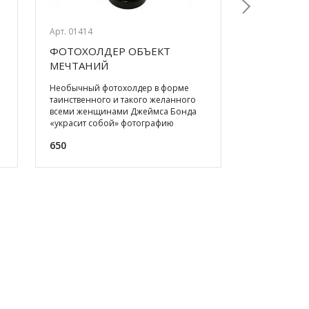
Арт. 01414
Арт. 09208
ФОТОХОЛДЕР ОБЪЕКТ
КНИГА ВЛА
Next
МЕЧТАНИЙ
УСПЕХА. 
ИЗДАНИЕ (
Необычный фотохолдер в форме
В кожаном п
таинственного и такого желанного
книга, кажда
всеми женщинами Джеймса Бонда
просто афори
«украсит собой» фотографию
объединены 
любого мужчины. Такому холдеру
составляют п
650
19 500