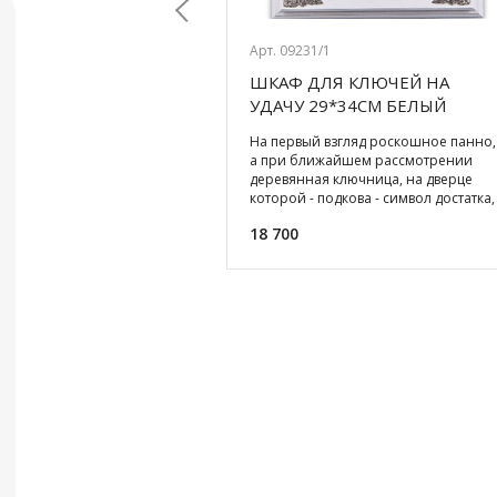
Арт. 09231/1
ЕРБ СССР ИЗ
ШКАФ ДЛЯ КЛЮЧЕЙ НА
Previous
ЦИИ СИМВОЛЫ
УДАЧУ 29*34СМ БЕЛЫЙ
й стакан с ложечкой в
На первый взгляд роскошное панно,
одстаканнике с
а при ближайшем рассмотрении
ем герба СССР – это не
деревянная ключница, на дверце
уда, это настоящая
которой - подкова - символ достатка,
чаепития, символ
удачи и благосостояни
18 700