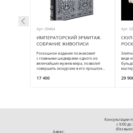
Арт. 09464
Арт. 0
ПИСАНИЕ
ИМПЕРАТОРСКИЙ ЭРМИТАЖ.
СКУЛ
Previous
СОБРАНИЕ ЖИВОПИСИ
РОСК
ПОДАРОЧНОЕ ИЗДАНИЕ
 издание
Роскошное издание познакомит
Элитна
(21*26СМ)
ние Ислама,
с главными шедеврами одного из
виде 
ьман к
величайших музеев мира, позволит
бульд
 и духовному
совершить экскурсию в его прошлое...
масте
Правило "книга - л
италья
17 400
29 90
Консультации п
с 9:00 до
(без выхо
Адрес: