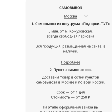
САМОВЫВОЗ
Арт. 09537/1
Арт. 08882
Москва
АРОМАТИЗАТОР В АВТО
НАБОР Г
ЛЕДЯНОЙ ФРУКТ
КОЛЛЕК
1. Самовывоз из шоу-рума «Подарки-ТУТ»
ЭПОХИ
5 мин. от м. Кожуховская,
Ароматизатор из дерева и войлока
Хрустальны
всегда свободная парковка
одним движением крепится на
латунном п
дефлектор, украшает и освежает
изображени
салон машины. Аромат ледяного
просто пос
Вся продукция, размещенная на сайте, в
фрукта - это аромат роскоши и
философия 
наличии.
950
8 200
1 150
ушедше
Подробнее
2. Пункты самовывоза.
Доставим товар в сотни пунктов
самовывоза в Москве и по всей России.
Срок — от 1 дня
Стоимость — от 250 ₽
На этапе оформления заказа вы