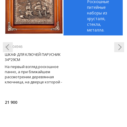
Роскошные
питейные
наборы из
хрусталя,
стекла,
металла.
Арт. 04946
ШКАФ ДЛЯ КЛЮЧЕЙ ПАРУСНИК
34*29СМ
На первый взгляд роскошное
Previous
Next
ые
панно, а при ближайшем
рассмотрении деревянная
ключница, на дверце которой -
парусник, символизирующий
новые жизненные открыт
21 900