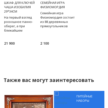
Я
ШКАФ ДЛЯ КЛЮЧЕЙ
СЕМЕЙНАЯ ИГРА
УВЛАЖНИТЕЛЬ-
0
ЧАША ИЗОБИЛИЯ
ФИЗИОМОРДИЯ
АРОМАТИЗАТОР
29*34СМ
АНТИГРАВИТАЦИЯ
Семейная игра
На первый взгляд
Физиомордия состоит
Необычный
х,
роскошное панно-
из 88 деревянных
ультразвуковой
оберег, а при
прямоугольников
увлажнитель, в
ближайшем
разного размера,
котором благодаря
рассмотрении
деревянного кубика
оптическому эффек
деревянная
и... моря смеха,
капли воды будто
21 900
2 100
3 600
ключница, на дверце
позволяющих собрать
поднимаются вверх
которой - чаша
миллионы заб
завораживающе
изобилия - мощный
парят в воздухе... Э
а
талисман и символ
Также вас могут заинтересовать
ПИТЕЙНЫЕ
НАБОРЫ