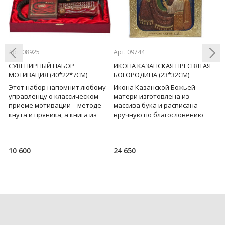
Арт. 08925
Арт. 09744
Ар
СУВЕНИРНЫЙ НАБОР
ИКОНА КАЗАНСКАЯ ПРЕСВЯТАЯ
Н
МОТИВАЦИЯ (40*22*7СМ)
БОГОРОДИЦА (23*32СМ)
Н
Этот набор напомнит любому
Икона Казанской Божьей
Н
Previous
Next
управленцу о классическом
матери изготовлена из
п
го
приеме мотивации – методе
массива бука и расписана
н
-
кнута и пряника, а книга из
вручную по благословению
т
набора поможет эффективно
Русской Православной Церкви
ч
использовать такие
с соблюдением традиционных
с
хр
10 600
24 650
1