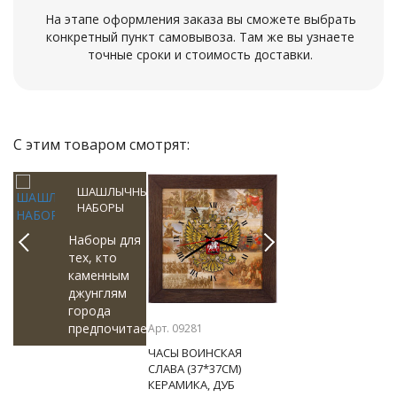
На этапе оформления заказа вы сможете выбрать
конкретный пункт самовывоза. Там же вы узнаете
точные сроки и стоимость доставки.
С этим товаром смотрят:
ШАШЛЫЧНЫЕ
И
НАБОРЫ
ных
Наборы для
тех, кто
каменным
джунглям
Previous
Next
ы
города
предпочитает
Арт. 09281
Арт. 08528
.
вылазки на
ЧАСЫ ВОИНСКАЯ
КОЖАНЫЙ РЕМЕНЬ
природу.
СЛАВА (37*37СМ)
WILD BEAR
КЕРАМИКА, ДУБ
КОРИЧНЕВЫЙ