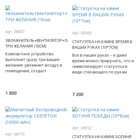
Арт. 09607
Арт. 09365
УВЛАЖНИТЕЛЬ+ВЕНТИЛЯТОР+ЛАМПА
СТАТУЭТКА НА КАМНЕ ВРЕМЯ В
ТРИ ЖЕЛАНИЯ (16СМ)
ВАШИХ РУКАХ (10*7СМ)
Компактное устройство
Все в наших руках – и даже
выполнит сразу три ваших
время можно приручить, что и
желания: увлажнит воздух в
символизирует статуэтка в
помещении, создаст
виде стекающего по рукам
прохладный ветерок и
циферблата часов, а рядом
выполнит функцию лампы.
яркое пожелание в с
Вместимость ра
1 850
7 200
Арт. 09552
Арт. 09775
СТАТУЭТКА НА КАМНЕ БОГИНЯ