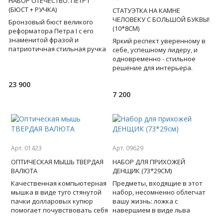
НАБОР ОТЕЧЕСТВО. ПЕТР I
(БЮСТ + РУЧКА)
СТАТУЭТКА НА КАМНЕ
ЧЕЛОВЕКУ С БОЛЬШОЙ БУКВЫ!
Бронзовый бюст великого
(10*8СМ)
реформатора Петра I с его
знаменитой фразой и
Яркий респект уверенному в
патриотичная стильная ручка
себе, успешному лидеру, и
- этот набор обязывает быть
одновременно - стильное
первым в решениях, не боят
решение для интерьера.
Перед вами бронзовая
23 900
статуэтка Атланта - могучего
7 200
ти
Арт. 01423
Арт. 09629
ОПТИЧЕСКАЯ МЫШЬ ТВЕРДАЯ
НАБОР ДЛЯ ПРИХОЖЕЙ
ВАЛЮТА
ДЕНЩИК (73*29СМ)
Качественная компьютерная
Предметы, входящие в этот
мышка в виде туго стянутой
набор, несомненно облегчат
пачки долларовых купюр
вашу жизнь: ложка с
помогает почувствовать себя
навершием в виде льва
"хозяином жизни".
поможет надеть обувь,