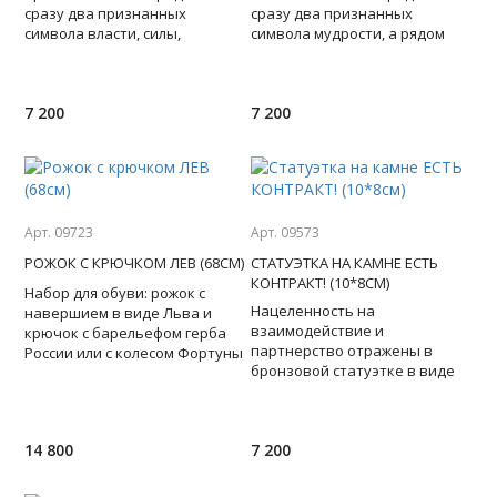
сразу два признанных
сразу два признанных
символа власти, силы,
символа мудрости, а рядом
контроля, а рядом шильд с
шильд с ярким респектом
ярким респектом достойному
умному человеку. Основание
че
7 200
7 200
Арт. 09723
Арт. 09573
РОЖОК С КРЮЧКОМ ЛЕВ (68СМ)
СТАТУЭТКА НА КАМНЕ ЕСТЬ
КОНТРАКТ! (10*8СМ)
Набор для обуви: рожок с
Нацеленность на
навершием в виде Льва и
взаимодействие и
крючок с барельефом герба
партнерство отражены в
России или с колесом Фортуны
бронзовой статуэтке в виде
- для сильного , решительного
рукопожатия - символа
лидера, на котором
человеческих отношений, а
рядом шильд с благода
14 800
7 200