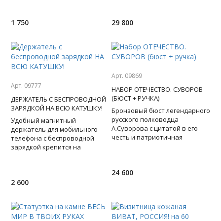
Европейская коллекция. Вслед
крючок с барельефом льва
для подвеш
1 750
29 800
Арт. 09869
Арт. 09777
НАБОР ОТЕЧЕСТВО. СУВОРОВ
(БЮСТ + РУЧКА)
ДЕРЖАТЕЛЬ С БЕСПРОВОДНОЙ
ЗАРЯДКОЙ НА ВСЮ КАТУШКУ!
Бронзовый бюст легендарного
русского полководца
Удобный магнитный
А.Суворова с цитатой в его
держатель для мобильного
честь и патриотичная
телефона с беспроводной
стильная
зарядкой крепится на
ручка символизирует
дефлектор в салоне авто. Под
непобедимость, воинскую до
акриловым стеклом корпуса
24 600
видна эле
2 600