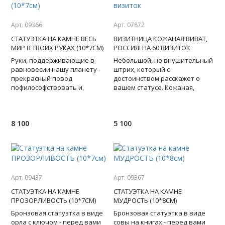
Арт. 09366
Арт. 07872
СТАТУЭТКА НА КАМНЕ ВЕСЬ
ВИЗИТНИЦА КОЖАНАЯ ВИВАТ,
МИР В ТВОИХ РУКАХ (10*7СМ)
РОССИЯ! НА 60 ВИЗИТОК
Руки, поддерживающие в
Небольшой, но внушительный
равновесии нашу планету -
штрих, который с
прекрасный повод
достоинством расскажет о
пофилософствовать и,
вашем статусе. Кожаная,
одновременно - стильное
трехрядная визитница ручной
решение для интерьера.
работы с изображением герба
Перед вами бронзов
Рос
8 100
5 100
Арт. 09437
Арт. 09367
СТАТУЭТКА НА КАМНЕ
СТАТУЭТКА НА КАМНЕ
ПРОЗОРЛИВОСТЬ (10*7СМ)
МУДРОСТЬ (10*8СМ)
Бронзовая статуэтка в виде
Бронзовая статуэтка в виде
орла с ключом - перед вами
совы на книгах - перед вами