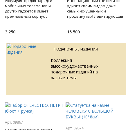
Аккумулятор для зарядки
Инновационный светильник
мобильных телефонов и
удивит своим видом даже
других гаджетов имеет
самых искушенных и
премиальный корпус с
продвинутых! Левитирующая
притягивающей взгляд
лампа, парящая в воздухе,
электронной начинкой под
благодаря электромагнитному
3 250
15 500
стеклом корпуса.
полю
ПОДАРОЧНЫЕ ИЗДАНИЯ
Коллекция
высокохудожественных
подарочных изданий на
разные темы.
Арт. 09867
Арт. 09874