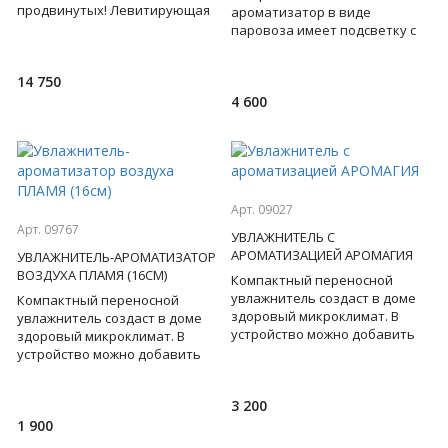
продвинутых! Левитирующая
ароматизатор в виде
лампа в виде Луны, парящая в
паровоза имеет подсветку с
воздухе, благодаря
имитацией пламени. Создайте
электромаг
дома здоровый микроклимат.
14 750
В устро
4 600
Арт. 09027
Арт. 09767
УВЛАЖНИТЕЛЬ С
АРОМАТИЗАЦИЕЙ АРОМАГИЯ
УВЛАЖНИТЕЛЬ-АРОМАТИЗАТОР
ВОЗДУХА ПЛАМЯ (16СМ)
Компактный переносной
увлажнитель создаст в доме
Компактный переносной
здоровый микроклимат. В
увлажнитель создаст в доме
устройство можно добавить
здоровый микроклимат. В
несколько капель
устройство можно добавить
ароматического масла и
несколько капель
устроить себе
ароматического масла и
3 200
устроить себе
1 900