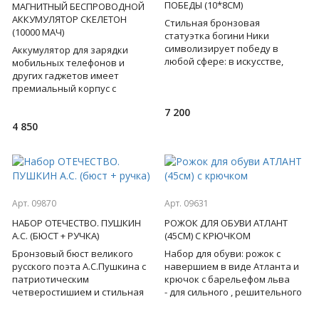
ПОБЕДЫ (10*8СМ)
МАГНИТНЫЙ БЕСПРОВОДНОЙ
АККУМУЛЯТОР СКЕЛЕТОН
Стильная бронзовая
(10000 МАЧ)
статуэтка богини Ники
символизирует победу в
Аккумулятор для зарядки
любой сфере: в искусстве,
мобильных телефонов и
войне, музыке, спорте...
других гаджетов имеет
Статуэтка установлена на
премиальный корпус с
основание из
притягивающей взгляд
7 200
электронной начинкой под
4 850
стеклом корпуса.
Арт. 09870
Арт. 09631
НАБОР ОТЕЧЕСТВО. ПУШКИН
РОЖОК ДЛЯ ОБУВИ АТЛАНТ
А.С. (БЮСТ + РУЧКА)
(45СМ) С КРЮЧКОМ
Бронзовый бюст великого
Набор для обуви: рожок с
русского поэта А.С.Пушкина с
навершием в виде Атланта и
патриотическим
крючок с барельефом льва
четверостишием и стильная
- для сильного , решительного
ручка - этот набор
лидера, на котором держится
притягивает взгляд,
всё! Бронза. Пода