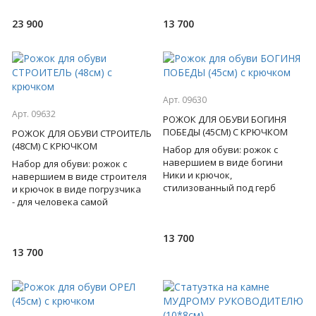
открывает перед нам
23 900
13 700
Арт. 09630
Арт. 09632
РОЖОК ДЛЯ ОБУВИ БОГИНЯ
ПОБЕДЫ (45СМ) С КРЮЧКОМ
РОЖОК ДЛЯ ОБУВИ СТРОИТЕЛЬ
(48СМ) С КРЮЧКОМ
Набор для обуви: рожок с
навершием в виде богини
Набор для обуви: рожок с
Ники и крючок,
навершием в виде строителя
стилизованный под герб
и крючок в виде погрузчика
России - определяют статус
- для человека самой
своего обладателя, выдают в
созидательной
нем патрио
профессии! Бронза. Подарочная
13 700
коробка.
13 700