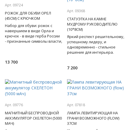
Арт. 09724
Арт. 09368
РОЖОК ДЛЯ ОБУВИ ОРЕЛ
(45СМ) С КРЮЧКОМ
СТАТУЭТКА НА КАМНЕ
МУДРОМУ РУКОВОДИТЕЛЮ
Набор для обуви: рожок с
(10*8СМ)
навершием в виде Орла и
крючок - в виде герба России
Яркий респект решительному,
- признанные символы власти,
успешному лидеру, и
силы, контроля, успеха и
одновременно - стильное
удачи! Бронза. Подар
решение для интерьера.
Перед вами бронзовая
13 700
статуэтка льва на основании
7 200
из змеев
Арт. 09776
Арт. 07818
МАГНИТНЫЙ БЕСПРОВОДНОЙ
ЛАМПА ЛЕВИТИРУЮЩАЯ НА
АККУМУЛЯТОР СКЕЛЕТОН (5000
ГРАНИ ВОЗМОЖНОГО (FLOW)
МАЧ)
37СМ