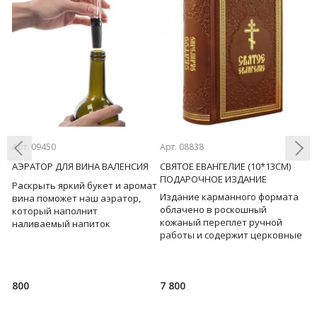
Арт. 09450
Арт. 08838
Ар
Ы
АЭРАТОР ДЛЯ ВИНА ВАЛЕНСИЯ
СВЯТОЕ ЕВАНГЕЛИЕ (10*13СМ)
Т
ПОДАРОЧНОЕ ИЗДАНИЕ
Раскрыть яркий букет и аромат
Б
ы
Издание карманного формата
Previous
Next
вина поможет наш аэратор,
у
облачено в роскошный
который наполнит
н
 в
кожаный переплет ручной
наливаемый напиток
л
работы и содержит церковные
пузырьками воздуха. Мягкий
д
зачала и заставки с
изысканный вкус вина можно в
с
изображениями Евангелистов.
Был
800
7 800
1