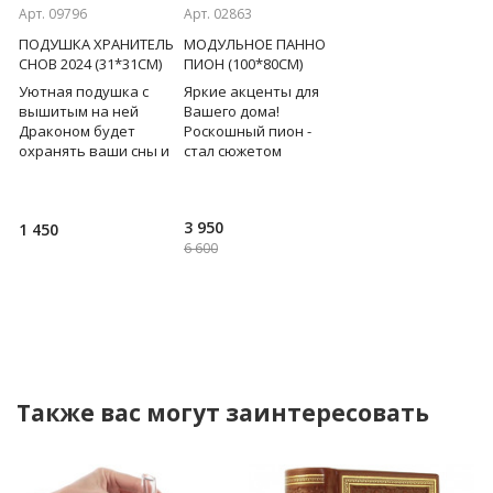
Арт. 09796
Арт. 02863
Арт. 08859
А
ПОДУШКА ХРАНИТЕЛЬ
МОДУЛЬНОЕ ПАННО
КАРТИНА
СНОВ 2024 (31*31СМ)
ПИОН (100*80СМ)
ВЕЛИКОЛЕПИЕ
(КРИСТАЛЛЫ
ка
Уютная подушка с
Яркие акценты для
SWAROVSKI) 46*61С
ка
вышитым на ней
Вашего дома!
Драконом будет
Роскошный пион -
Великолепие женск
охранять ваши сны и
стал сюжетом
красоты и цветка
покой в доме.
модульного панно,
пиона подчеркива
Притаившийся на
изготовленного на
своим сиянием почт
стильной подушке
холсте. Экологическая
три тысячи
3 950
1 450
96 000
ре
дракон — само
качественная печать.
кристаллов
6 600
воплощение таинств
Россия. С
Swarovski.Изумител
красоты цветок
пиона - одного и
Также вас могут заинтересовать