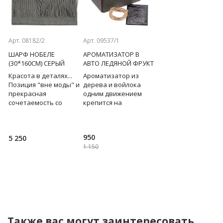
Previous
Next
Арт. 08182/2
Арт. 09537/1
Арт. 09916
ШАРФ НОБЕЛЕ
АРОМАТИЗАТОР В
КАРТИНА ЗИМНЯЯ
О
(30*160СМ) СЕРЫЙ
АВТО ЛЕДЯНОЙ ФРУКТ
ТРОЙКА (КРИСТАЛЛ
)
SWAROVSKI) 50*50С
Красота в деталях...
Ароматизатор из
в
Позиция "вне моды" и
дерева и войлока
Символ 2026 года -
прекрасная
одним движением
белоснежная тройк
сочетаемость со
крепится на
лошадей в
ех
многими предметами
дефлектор, украшает
ослепительном
гардероба - вот
и освежает салон
блеске снега и
главные достоинства
машины. Аромат
кристаллов Swarovsk
950
5 250
24 000
шерстяного шарфа с
ледяного фрукта - это
Картина
1 150
будто бы
аромат роскоши и
инкрустирована 66
кристаллами.
Возможно ис
Также вас могут заинтересовать