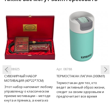
Арт. 08925
Арт. 08788
Ар
СУВЕНИРНЫЙ НАБОР
ТЕРМОСТАКАН ЛАГУНА (300МЛ)
А
МОТИВАЦИЯ (40*22*7СМ)
В
Термостакан для тех, кто
Этот набор напомнит любому
А
Previous
Next
ведет активный образ жизни,
управленцу о классическом
в
следит за своим здоровьем и
приеме мотивации – методе
к
предпочитает все время
кнута и пряника, а книга из
у
оставаться в тонусе!
набора поможет эффективно
м
Вакуумная термоизоляция и з
использовать такие
н