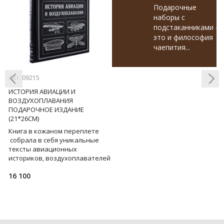
Подарочные
наборы с
подстаканниками -
это и философия
чаепития...
Арт. 09215
Ар
ИСТОРИЯ АВИАЦИИ И
К
ВОЗДУХОПЛАВАНИЯ
Д
ПОДАРОЧНОЕ ИЗДАНИЕ
(
Previous
Next
(21*26СМ)
Р
го
Книга в кожаном переплете
н
собрала в себя уникальные
а
тексты авиационных
г
го
историков, воздухоплавателей
С
и авиаторов о главнейших
п
16 100
6
событиях завоевания челове