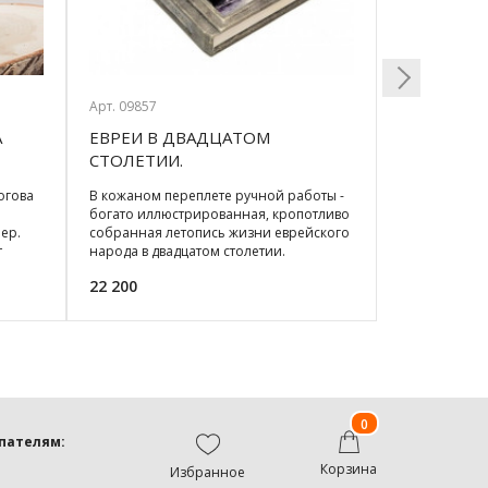
Арт. 09857
Арт. 03654
А
ЕВРЕИ В ДВАДЦАТОМ
КАРТИНА 
Next
СТОЛЕТИИ.
СОБОР (К
ИЛЛЮСТРИРОВАННАЯ
SWAROVSKI
огова
В кожаном переплете ручной работы -
Исаакиевски
ИСТОРИЯ (23*27СМ)
богато иллюстрированная, кропотливо
символ Санкт
мер.
собранная летопись жизни еврейского
своей славно
т
народа в двадцатом столетии.
сиянии крист
впечатляющая ис
Исаакиевский
22 200
44 100
0
пателям:
Корзина
Избранное