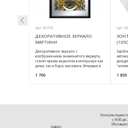
Арт. 01756
Арт. 0
ДЕКОРАТИВНОЕ ЗЕРКАЛО
ЗОНТ
Previous
ОСТЯМ
МАРТИНИ
(105
ое панно, а
Декоративное зеркало с
Удобн
ении
изображением знаменитого вермута,
автома
дверце
станет ярким акцентом в интерьере как
дождл
ший на свет
дома, так и бара, магазина. Впервые в
"антив
Москве! Германия.
внутре
1 700
1 850
Консультации п
с 9:00 до
(без выхо
Адрес: