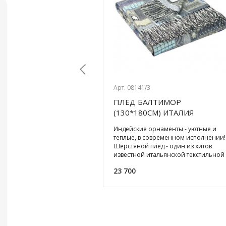
Арт. 08141/3
 МАСЛЯНАЯ ЛАМПА
ПЛЕД БАЛТИМОР
Previous
ГНЯ
(130*180СМ) ИТАЛИЯ
сляная лампа
Индейские орнаменты - уютные и
го цвета поможет
теплые, в современном исполнении!
холодным вечером и
Шерстяной плед - один из хитов
мантичную обстановку на
известной итальянской текстильной
и балконе. Емкость
фабрики. Он вобрал в с
23 700