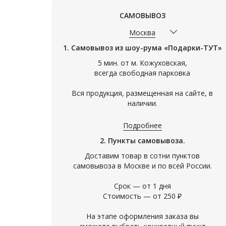
САМОВЫВОЗ
Москва
1. Самовывоз из шоу-рума «Подарки-ТУТ»
5 мин. от м. Кожуховская,
всегда свободная парковка
Арт. 09847
Арт. 08903
Вся продукция, размещенная на сайте, в
РУЧКА ЧЕЛОВЕКУ С
УЛИЧНАЯ
наличии.
БОЛЬШОЙ БУКВЫ!
МАГИЯ О
Подробнее
Подарочная ручка с навершием в
Уличная ма
виде Атланта - громкий респект
серебристо
2. Пункты самовывоза.
человеку, на котором всё держится!
согреться 
Мотивирующий текст на корпусе.
создаст ро
Доставим товар в сотни пунктов
Ручная работа. Подарочна
террасе ил
самовывоза в Москве и по всей России.
6 500
4 950
резервуара
Срок — от 1 дня
Стоимость — от 250 ₽
На этапе оформления заказа вы