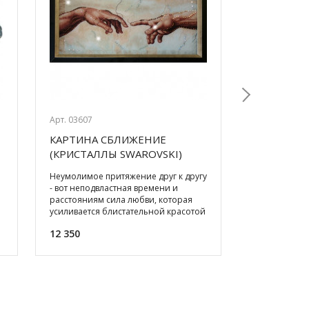
Арт. 03607
Арт. 02754
КАРТИНА СБЛИЖЕНИЕ
АЭРАТОР 
Next
(КРИСТАЛЛЫ SWAROVSKI)
БУРГУНДИ
45*25СМ
Неумолимое притяжение друг к другу
Раскрыть ярк
- вот неподвластная времени и
поможет наш
расстояниям сила любви, которая
наполнит на
усиливается блистательной красотой
пузырьками в
кристаллов Swarovski
подставка в 
12 350
1 350