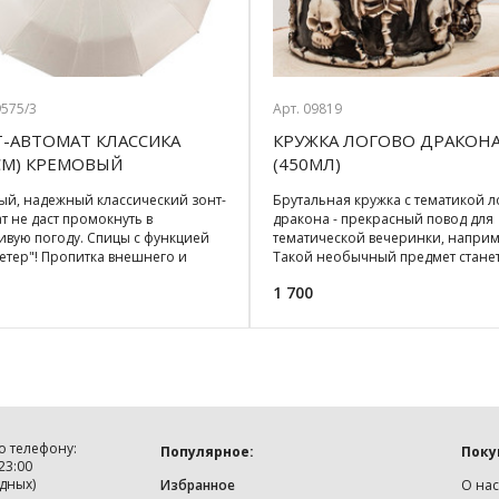
9575/3
Арт. 09819
-АВТОМАТ КЛАССИКА
КРУЖКА ЛОГОВО ДРАКОН
СМ) КРЕМОВЫЙ
(450МЛ)
ый, надежный классический зонт-
Брутальная кружка с тематикой л
т не даст промокнуть в
дракона - прекрасный повод для
ивую погоду. Спицы с функцией
тематической вечеринки, напри
етер"! Пропитка внешнего и
Такой необычный предмет стане
ннего купола.
ярким пода
1 700
о телефону:
Популярное:
Поку
 23:00
дных)
Избранное
О нас