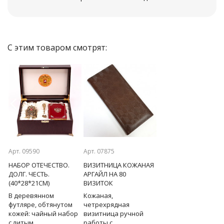
С этим товаром смотрят:
Previous
Next
Арт. 09590
Арт. 07875
Арт. 07818
НАБОР ОТЕЧЕСТВО.
ВИЗИТНИЦА КОЖАНАЯ
ЛАМПА
ДОЛГ. ЧЕСТЬ.
АРГАЙЛ НА 80
ЛЕВИТИРУЮЩАЯ НА
(40*28*21СМ)
ВИЗИТОК
ГРАНИ ВОЗМОЖНОГ
(FLOW) 37СМ
В деревянном
Кожаная,
футляре, обтянутом
четрехрядная
Инновационный
е
кожей: чайный набор
визитница ручной
светильник удивит
ом
с литым
работы с
своим видом даже