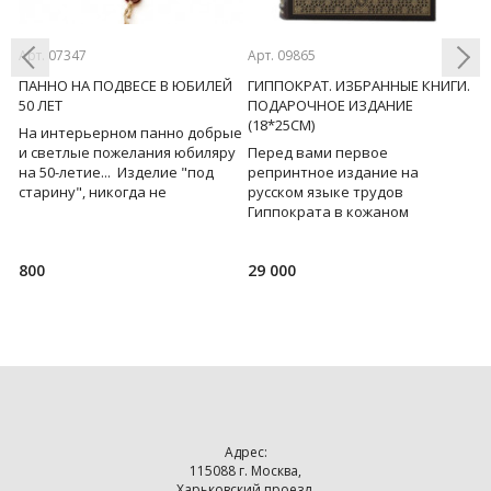
Арт. 07347
Арт. 09865
Ар
ПАННО НА ПОДВЕСЕ В ЮБИЛЕЙ
ГИППОКРАТ. ИЗБРАННЫЕ КНИГИ.
Д
50 ЛЕТ
ПОДАРОЧНОЕ ИЗДАНИЕ
З
(18*25СМ)
На интерьерном панно добрые
У
Previous
Next
и светлые пожелания юбиляру
Перед вами первое
д
на 50-летие... Изделие "под
репринтное издание на
т
старину", никогда не
русском языке трудов
з
юю
выходящее из моды.
Гиппократа в кожаном
д
Изготовлено с помощью техн
переплете. Это
а
издание заполнило
в
800
29 000
2
существенный пробел в
русской научной
Адрес:
115088 г. Москва,
Харьковский проезд,