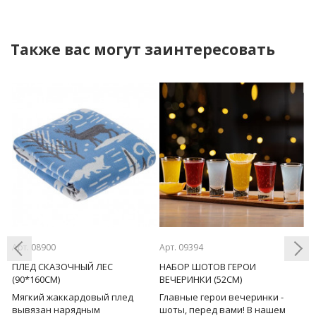
Также вас могут заинтересовать
Арт. 08900
Арт. 09394
Ар
ПЛЕД СКАЗОЧНЫЙ ЛЕС
НАБОР ШОТОВ ГЕРОИ
У
(90*160СМ)
ВЕЧЕРИНКИ (52СМ)
М
Мягкий жаккардовый плед
Главные герои вечеринки -
У
Previous
Next
вывязан нарядным
шоты, перед вами! В нашем
с
ст