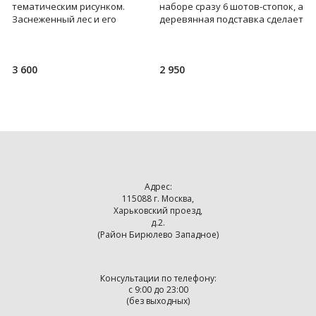
тематическим рисунком.
наборе сразу 6 шотов-стопок, а
с
Заснеженный лес и его
деревянная подставка сделает
с
обитатели не пледе напомнят
их подачу яркой и
о
о зиме и уютных вечерах с
запоминающейся. В наб
б
близкими...
3 600
2 950
4
Адрес:
115088 г. Москва,
Харьковский проезд,
д.2.
(Район Бирюлево Западное)
Консультации по телефону:
с 9:00 до 23:00
(без выходных)