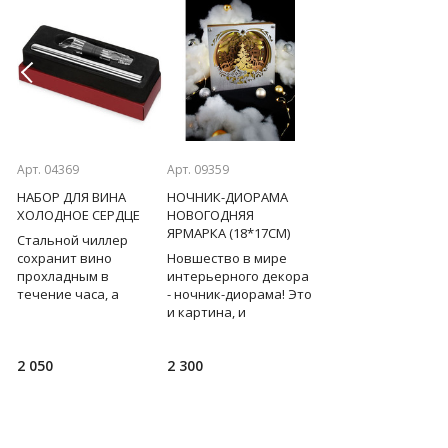
Previous
Next
Арт. 04369
Арт. 09359
Арт. 02378
НАБОР ДЛЯ ВИНА
НОЧНИК-ДИОРАМА
СТАТУЭТКА РОДОМ 
ХОЛОДНОЕ СЕРДЦЕ
НОВОГОДНЯЯ
ДЕТСТВА (32СМ)
ЯРМАРКА (18*17СМ)
Стальной чиллер
Домашний уют и
сохранит вино
Новшество в мире
душевное
прохладным в
интерьерного декора
спокойствие придет
го
течение часа, а
- ночник-диорама! Это
дом вместе с этой
воронка-аэратор,
и картина, и
трогательной
и
поможет насытить
функциональный
статуэткой лошади 
напиток кислородом и
светильник-ночник.
символа 2026 года, в
2 050
2 300
4 500
удобно разлить
Щелчок выключателя,
которой угадывают
напиток по бокалам,
и окружающее
нотки французск
не
пространство