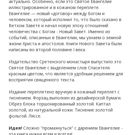
актуально. Особенно, если это Святое Евангелие
иллюстрированное и в кожаном переплете.
Евангелие — новый «договор» между Богом и
человеком, который исполнил то, что было сказано в
Ветхом Завете и начал новую эпоху отношений
человечества с Богом - Новый Завет. Именно из
событий, описанных в Евангелии, мы узнаем о земной
жизни Христа и апостолов. Книги Нового Завета были
написаны во второй половине I века.
Издательство Сретенского монастыря выпустило это
Святое Евангелие с выделением слов Спасителя
красным цветом, что является удобным решением для
восприятия священного текста.
Издание переплетено вручную в кожаный переплет с
тиснением. Форзац выполнен из дизайнерской бумаги.
Обрез блока торшонированный золотой. Каптал
золотой, из натуральной кожи. Тиснение золотой
фольгой. Ляссе.
Идея!
Сложно "промахнуться" с дарением Евангелие -
эта книга нужна всем и всегда!