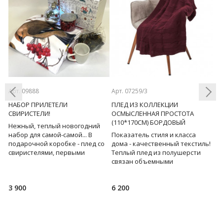
Арт. 09888
Арт. 07259/3
Ар
!
НАБОР ПРИЛЕТЕЛИ
ПЛЕД ИЗ КОЛЛЕКЦИИ
Ш
СВИРИСТЕЛИ!
ОСМЫСЛЕННАЯ ПРОСТОТА
(
(110*170СМ) БОРДОВЫЙ
Нежный, теплый новогодний
С
Previous
Next
набор для самой-самой... В
Показатель стиля и класса
н
подарочной коробке - плед со
дома - качественный текстиль!
ш
свиристелями, первыми
Теплый плед из полушерсти
ш
вестниками зимы и
связан объемными
н
любителями ягод, баночка с
косами, лаконично сочетает в
р
сиб
себе этнические, классич
р
3 900
6 200
9