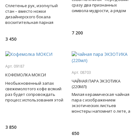
сразу два признанных
Сплетенье рук, изогнутый
символа мудрости, а рядом
стан – вместо ножки
шильд с ярким респектом
дизайнерского бокала
умному человеку. Основание
восхитительная парная
скульптура. Нежнейшую
7 200
историю любви именитые
3 450
мастера-стеклодувы
Арт. 09187
Арт. 08703
КОФЕМОЛКА МОКСИ
ЧАЙНАЯ ПАРА ЭКЗОТИКА
Необыкновенный запах
(220МЛ)
свежемолотого кофе всякий
раз будет сопровождать
Милая керамическая чайная
процесс использования этой
пара с изображением
необычной кофемолки. Тихая
экзотических листьев
работа. Регулируемая степень
монстеры напомнит о лете, а
жизнеутверждающая фраза
станет девизом дня! Идея! От
3 850
650