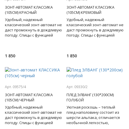
ЗОНТ-АВТОМАТ КЛАССИКА
ЗОНТ-АВТОМАТ КЛАССИКА
(105СМ) КРАСНЫЙ
(105СМ) КРЕМОВЫЙ
Удобный, надежный
Удобный, надежный
классический зонт-автомат не
классический зонт-автомат не
даст промокнуть в дождливую
даст промокнуть в дождливую
погоду. Спицы с функцией
погоду. Спицы с функцией
"антиветер"! Пропитка
"антиветер"! Пропитка
внешнего и внутреннего
внешнего и внутреннего
купола.
купола.
1 850
1 850
Арт. 09575/4
Арт. 09330/2
ЗОНТ-АВТОМАТ КЛАССИКА
ПЛЕД ЭЛВАНГ (130*200СМ)
(105СМ) ЧЕРНЫЙ
ГОЛУБОЙ
Удобный, надежный
Уютная роскошь – теплый
классический зонт-автомат не
плед наполовину состоит из
даст промокнуть в дождливую
шерсти альпака, отличается
погоду. Спицы с функцией
необычной легкостью,
"антиветер"! Пропитка
удивительной мягкостью