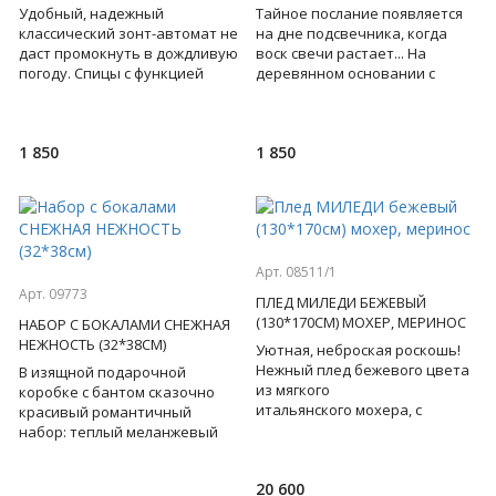
Удобный, надежный
Тайное послание появляется
классический зонт-автомат не
на дне подсвечника, когда
даст промокнуть в дождливую
воск свечи растает... На
погоду. Спицы с функцией
деревянном основании с
"антиветер"! Пропитка
ножками из нейзильбера и с
внешнего и внутреннего
таинственной надписью -
купола.
1 850
1 850
Арт. 08511/1
Арт. 09773
ПЛЕД МИЛЕДИ БЕЖЕВЫЙ
(130*170СМ) МОХЕР, МЕРИНОС
НАБОР С БОКАЛАМИ СНЕЖНАЯ
НЕЖНОСТЬ (32*38СМ)
Уютная, неброская роскошь!
Нежный плед бежевого цвета
В изящной подарочной
из мягкого
коробке с бантом сказочно
итальянского мохера, с
красивый романтичный
добавлением
набор: теплый меланжевый
шерсти мериноса настолько
вязаный плед, два бокала для
лёгок, что почти не ощущае
вина, две свечи-шишки в
20 600
пастел