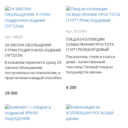
Арт. 07259/3
Арт. 09563
ПЛЕД ИЗ КОЛЛЕКЦИИ
ОСМЫСЛЕННАЯ ПРОСТОТА
24 ЗАКОНА ОБОЛЬЩЕНИЯ.
(110*170СМ) БОРДОВЫЙ
Р.ГРИН ПОДАРОЧНОЕ ИЗДАНИЕ
(16*22СМ)
Показатель стиля и класса
дома - качественный
В кожаном переплете сразу 24
текстиль! Теплый плед из
закона обольщения,
полушерсти связан
построенных на психологии, и
объемными
практически каждый способен
косами, лаконично сочетает в
овладеть ими наилучшим
6 200
себе этнические, классич
образом. Все, что для эт
29 500