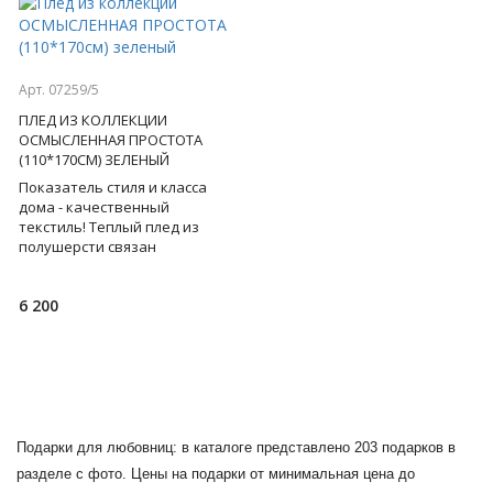
Арт. 07259/5
ПЛЕД ИЗ КОЛЛЕКЦИИ
ОСМЫСЛЕННАЯ ПРОСТОТА
(110*170СМ) ЗЕЛЕНЫЙ
Показатель стиля и класса
дома - качественный
текстиль! Теплый плед из
полушерсти связан
объемными
косами, лаконично сочетает в
6 200
себе этнические, классич
Подарки для любовниц: в каталоге представлено 203 подарков в
разделе с фото. Цены на подарки от минимальная цена до