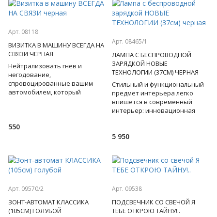
Арт. 08118
Арт. 08465/1
ВИЗИТКА В МАШИНУ ВСЕГДА НА
СВЯЗИ ЧЕРНАЯ
ЛАМПА С БЕСПРОВОДНОЙ
ЗАРЯДКОЙ НОВЫЕ
Нейтрализовать гнев и
ТЕХНОЛОГИИ (37СМ) ЧЕРНАЯ
негодование,
спровоцированные вашим
Стильный и функциональный
автомобилем, который
предмет интерьера легко
перекрыл кому-то выезд со
впишется в современный
стоянки, поможет строгая
интерьер: инновационная
визитка. Цифры с люмин
настольная лампа имеет три
550
уровня освещения,
5 950
регулируем
Арт. 09570/2
Арт. 09538
ЗОНТ-АВТОМАТ КЛАССИКА
ПОДСВЕЧНИК СО СВЕЧОЙ Я
(105СМ) ГОЛУБОЙ
ТЕБЕ ОТКРОЮ ТАЙНУ!..