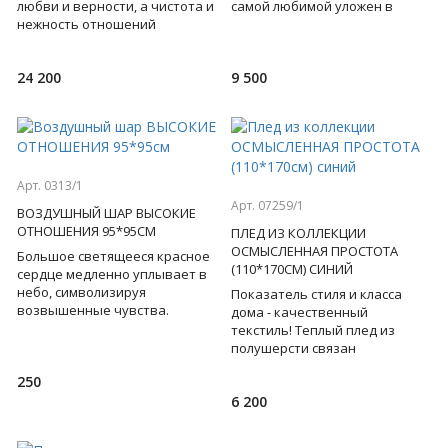
любви и верности, а чистота и
самой любимой уложен в
нежность отношений
белую коробку с бантом и без
прекрасных птиц блистает
слов расскажет о ваших
своей красотой в сиянии
чувства
24 200
9 500
кристалл
Арт. 0313/1
Арт. 07259/1
ВОЗДУШНЫЙ ШАР ВЫСОКИЕ
ОТНОШЕНИЯ 95*95СМ
ПЛЕД ИЗ КОЛЛЕКЦИИ
ОСМЫСЛЕННАЯ ПРОСТОТА
Большое светящееся красное
(110*170СМ) СИНИЙ
сердце медленно уплывает в
небо, символизируя
Показатель стиля и класса
возвышенные чувства.
дома - качественный
Загадайте желание, и оно
текстиль! Теплый плед из
обязательно сбудется!
полушерсти связан
Хочется ве
объемными
250
косами, лаконично сочетает в
6 200
себе этнические, классич