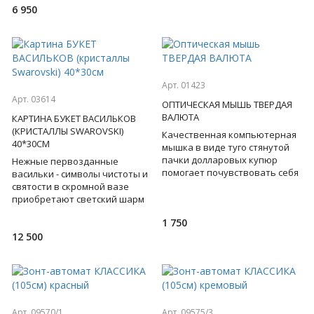
6 950
Арт. 01423
Арт. 03614
ОПТИЧЕСКАЯ МЫШЬ ТВЕРДАЯ
ВАЛЮТА
КАРТИНА БУКЕТ ВАСИЛЬКОВ
(КРИСТАЛЛЫ SWAROVSKI)
Качественная компьютерная
40*30СМ
мышка в виде туго стянутой
пачки долларовых купюр
Нежные первозданные
помогает почувствовать себя
васильки - символы чистоты и
"хозяином жизни".
святости в скромной вазе
Европейская коллекция. Вслед
приобретают светский шарм
благодаря сиянию кристаллов
1 750
Swarovski.Милый букет из
12 500
Арт. 09570/1
Арт. 09575/3