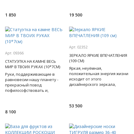
внешнего и внутреннего
и обладает нейтральной
купола.
стилист
1 850
19 500
Арт. 02352
Арт. 09366
ЗЕРКАЛО ЯРКИЕ ВПЕЧАТЛЕНИЯ
(109 СМ)
СТАТУЭТКА НА КАМНЕ ВЕСЬ
МИР В ТВОИХ РУКАХ (10*7СМ)
Яркая, неуёмная,
положительная энергия жизни
Руки, поддерживающие в
исходит от этого
равновесии нашу планету -
дизайнерского зеркала,
прекрасный повод
изготовленного вручную в
пофилософствовать и,
знаменитой немецкой
одновременно - стильное
мастерской. Каждый ве
решение для интерьера.
53 500
Перед вами бронзов
8 100