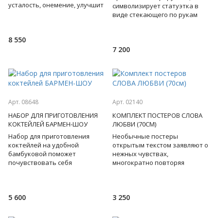
усталость, онемение, улучшит
символизирует статуэтка в
лимфо- и кровообращение,
виде стекающего по рукам
устранит сухость к
циферблата часов, а рядом
яркое пожелание в с
8 550
7 200
Арт. 08648
Арт. 02140
НАБОР ДЛЯ ПРИГОТОВЛЕНИЯ
КОМПЛЕКТ ПОСТЕРОВ СЛОВА
КОКТЕЙЛЕЙ БАРМЕН-ШОУ
ЛЮБВИ (70СМ)
Набор для приготовления
Необычные постеры
коктейлей на удобной
открытым текстом заявляют о
бамбуковой поможет
нежных чувствах,
почувствовать себя
многократно повторяя
профессионалом, а
признание на разные лады.
коктейльная вечеринка
Зачем молчать о любви и
пройдет на славу и станет нез
скрывать свои же
5 600
3 250