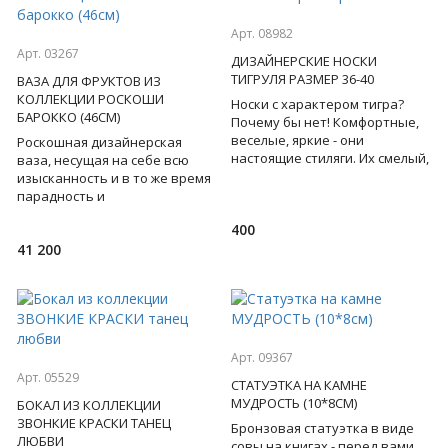
Арт. 08982
Арт. 03267
ДИЗАЙНЕРСКИЕ НОСКИ
ТИГРУЛЯ РАЗМЕР 36-40
ВАЗА ДЛЯ ФРУКТОВ ИЗ
КОЛЛЕКЦИИ РОСКОШИ
Носки с характером тигра?
БАРОККО (46СМ)
Почему бы нет! Комфортные,
веселые, яркие - они
Роскошная дизайнерская
настоящие стиляги. Их смелый,
ваза, несущая на себе всю
жизнерадостный орнамент,
изысканность и в то же время
универсальная длина и б
парадность и
торжественность прекрасного
400
барокко, выполнена
41 200
мастерами всем
Арт. 09367
Арт. 05529
СТАТУЭТКА НА КАМНЕ
МУДРОСТЬ (10*8СМ)
БОКАЛ ИЗ КОЛЛЕКЦИИ
ЗВОНКИЕ КРАСКИ ТАНЕЦ
Бронзовая статуэтка в виде
ЛЮБВИ
совы на книгах - перед вами