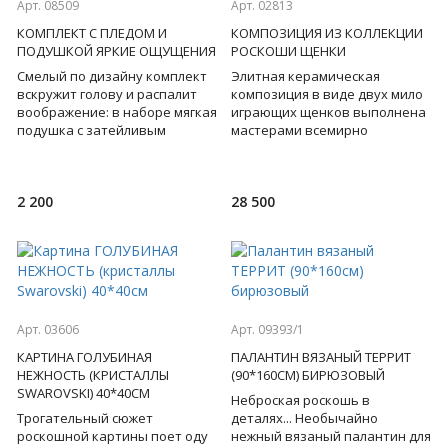
Арт. 08509
Арт. 02813
КОМПЛЕКТ С ПЛЕДОМ И
КОМПОЗИЦИЯ ИЗ КОЛЛЕКЦИИ
ПОДУШКОЙ ЯРКИЕ ОЩУЩЕНИЯ
РОСКОШИ ЩЕНКИ
Смелый по дизайну комплект
Элитная керамическая
вскружит голову и распалит
композиция в виде двух мило
воображение: в наборе мягкая
играющих щенков выполнена
подушка с затейливым
мастерами всемирно
принтом и плед в форме
известной итальянской
огромного... презерватива
мастерской и обязательно
станет дост
2 200
28 500
Арт. 03606
Арт. 09393/1
КАРТИНА ГОЛУБИНАЯ
ПАЛАНТИН ВЯЗАНЫЙ ТЕРРИТ
НЕЖНОСТЬ (КРИСТАЛЛЫ
(90*160СМ) БИРЮЗОВЫЙ
SWAROVSKI) 40*40СМ
Неброская роскошь в
Трогательный сюжет
деталях... Необычайно
роскошной картины поет оду
нежный вязаный палантин для