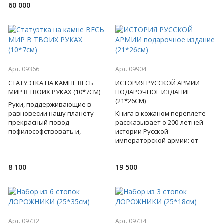
60 000
которую называют началом
русско
Арт. 09366
Арт. 09904
СТАТУЭТКА НА КАМНЕ ВЕСЬ
ИСТОРИЯ РУССКОЙ АРМИИ
МИР В ТВОИХ РУКАХ (10*7СМ)
ПОДАРОЧНОЕ ИЗДАНИЕ
(21*26СМ)
Руки, поддерживающие в
равновесии нашу планету -
Книга в кожаном переплете
прекрасный повод
рассказывает о 200-летней
пофилософствовать и,
истории Русской
одновременно - стильное
императорской армии: от
решение для интерьера.
времен Петра Великого до
Перед вами бронзов
Первой мировой войны.
8 100
19 500
Самобытность
Арт. 09732
Арт. 09734