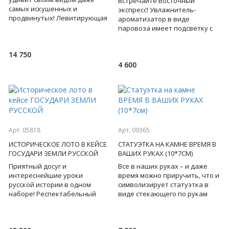
Встречайте Восточный
самых искушенных и
экспресс! Увлажнитель-
продвинутых! Левитирующая
ароматизатор в виде
лампа в виде Луны, парящая в
паровоза имеет подсветку с
воздухе, благодаря
имитацией пламени. Создайте
электромаг
дома здоровый микроклимат.
14 750
В устро
4 600
Арт. 05818
Арт. 09365
ИСТОРИЧЕСКОЕ ЛОТО В КЕЙСЕ
СТАТУЭТКА НА КАМНЕ ВРЕМЯ В
ГОСУДАРИ ЗЕМЛИ РУССКОЙ
ВАШИХ РУКАХ (10*7СМ)
Приятный досуг и
Все в наших руках – и даже
интереснейшие уроки
время можно приручить, что и
русской истории в одном
символизирует статуэтка в
наборе! Респектабельный
виде стекающего по рукам
кейс скрывает поистине
циферблата часов, а рядом
царскую забаву: уникальное
яркое пожелание в с
лото – точная коп