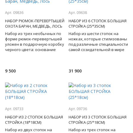
Арт. 09836
Арт. 09638
НАБОР РЮМОК-ПЕРЕВЕРТЫШЕЙ
НАБОР ИЗ 6 СТОПОК БОЛЬШАЯ
ОХОТА БАРАН, МЕДВЕДЬ, ЛОСЬ
СТРОЙКА (25*35СМ)
Набор из трех необычных по
Набор из шести стопок на
форме рюмок-перевертышей
ножках, которые стилизованы
уложен в подарочную коробку
под различные специальности
черного цвета: основание
самой созидательной в мире
каждой из рюмок выполнено в
профессии строителя. Такие
виде головы животно
стопки хочется ра
9 500
31 900
Арт. 09733
Арт. 09736
НАБОР ИЗ 2 СТОПОК БОЛЬШАЯ
НАБОР ИЗ 3 СТОПОК БОЛЬШАЯ
СТРОЙКА (18*18СМ)
СТРОЙКА (25*18СМ)
Набор из двух стопок на
Набор из трех стопок на