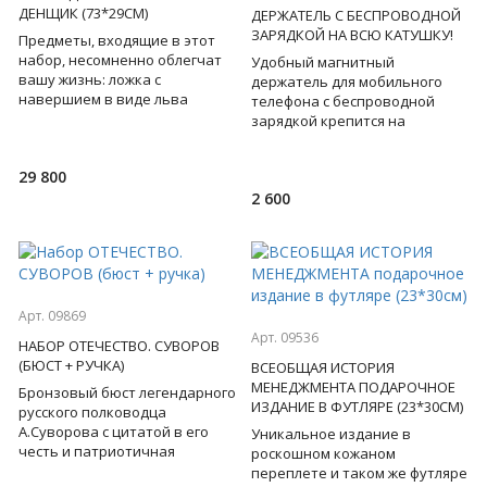
ДЕНЩИК (73*29СМ)
ДЕРЖАТЕЛЬ С БЕСПРОВОДНОЙ
ЗАРЯДКОЙ НА ВСЮ КАТУШКУ!
Предметы, входящие в этот
набор, несомненно облегчат
Удобный магнитный
вашу жизнь: ложка с
держатель для мобильного
навершием в виде льва
телефона с беспроводной
поможет надеть обувь,
зарядкой крепится на
крючок с барельефом льва
дефлектор в салоне авто. Под
для подвеш
акриловым стеклом корпуса
29 800
видна эле
2 600
Арт. 09869
Арт. 09536
НАБОР ОТЕЧЕСТВО. СУВОРОВ
(БЮСТ + РУЧКА)
ВСЕОБЩАЯ ИСТОРИЯ
МЕНЕДЖМЕНТА ПОДАРОЧНОЕ
Бронзовый бюст легендарного
ИЗДАНИЕ В ФУТЛЯРЕ (23*30СМ)
русского полководца
А.Суворова с цитатой в его
Уникальное издание в
честь и патриотичная
роскошном кожаном
стильная
переплете и таком же футляре