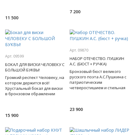
Статуэтка установлена на
котором всё держится!
основание из
Мотивирующий текст на
7 200
корпу
11 500
Арт. 09870
Арт. 09599
НАБОР ОТЕЧЕСТВО. ПУШКИН
А.С. (БЮСТ + РУЧКА)
БОКАЛ ДЛЯ ВИСКИ ЧЕЛОВЕКУ С
БОЛЬШОЙ БУКВЫ!
Бронзовый бюст великого
русского поэта А.С.Пушкина с
Громкий респект Человеку, на
патриотическим
котором держится всё!
четверостишием и стильная
Хрустальный бокал для виски
ручка - этот набор
в бронзовом обрамлении
притягивает взгляд,
имеет множество
открывает перед нам
символичных изображений -
23 900
его хоче
15 900