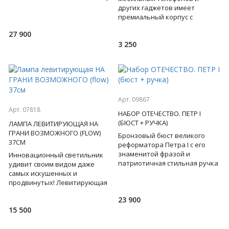
которые определяют статус
других гаджетов имеет
своего обладателя, выдают в
премиальный корпус с
нем патрио
притягивающей взгляд
27 900
электронной начинкой под
3 250
стеклом корпуса.
Арт. 09867
Арт. 07818
НАБОР ОТЕЧЕСТВО. ПЕТР I
(БЮСТ + РУЧКА)
ЛАМПА ЛЕВИТИРУЮЩАЯ НА
ГРАНИ ВОЗМОЖНОГО (FLOW)
Бронзовый бюст великого
37СМ
реформатора Петра I с его
знаменитой фразой и
Инновационный светильник
патриотичная стильная ручка
удивит своим видом даже
- этот набор обязывает быть
самых искушенных и
первым в решениях, не боят
продвинутых! Левитирующая
лампа, парящая в воздухе,
23 900
благодаря электромагнитному
15 500
полю