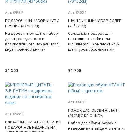
Арт. 09902
Арт. 09884
ПОДАРОЧНЫЙ НАБОР КНУТ И
ШАШЛЫЧНЫЙ НАБОР ЛИДЕР
ПРЯНИК (43*56СМ)
(70*32СМ)
На деревянном щите набор
Солидный подарок для
для справедливого и
настоящего любителя
великодушного начальника:
шашлыков – комплект из 6
кнут, пряник и книга-
шампуров сбронзовыми
руководство к применению:)
навершиями на деревянных
Он напомнит любому
ручках, 6 стопок-тостов
управленцу о к
ручной работы, н
31 500
91 700
Арт. 09631
РОЖОК ДЛЯ ОБУВИ АТЛАНТ
Арт. 09880
(45СМ) С КРЮЧКОМ
КЛЮЧЕВЫЕ ЦИТАТЫ В.В.ПУТИН
Набор для обуви: рожок с
ПОДАРОЧНОЕ ИЗДАНИЕ НА
навершием в виде Атланта и