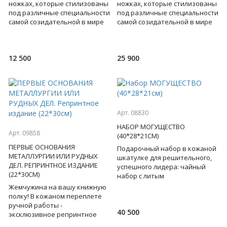
ножках, которые стилизованы
ножках, которые стилизованы
под различные специальности
под различные специальности
самой созидательной в мире
самой созидательной в мире
профессии строителя. Такие
профессии строителя. Такие
стопки хочется рас
стопки хочется рас
12 500
25 900
Арт. 08830
НАБОР МОГУЩЕСТВО
Арт. 09858
(40*28*21СМ)
ПЕРВЫЕ ОСНОВАНИЯ
Подарочный набор в кожаной
МЕТАЛЛУРГИИ ИЛИ РУДНЫХ
шкатулке для решительного,
ДЕЛ. РЕПРИНТНОЕ ИЗДАНИЕ
успешного лидера: чайный
(22*30СМ)
набор с литым
подстаканником в виде льва,
Жемчужина на вашу книжную
на котором обозначены все
полку! В кожаном переплете
симво
ручной работы -
40 500
эксклюзивное репринтное
издание, уникальная книга,