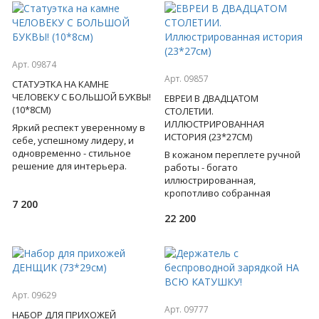
Арт. 09874
Арт. 09857
СТАТУЭТКА НА КАМНЕ
ЧЕЛОВЕКУ С БОЛЬШОЙ БУКВЫ!
ЕВРЕИ В ДВАДЦАТОМ
(10*8СМ)
СТОЛЕТИИ.
ИЛЛЮСТРИРОВАННАЯ
Яркий респект уверенному в
ИСТОРИЯ (23*27СМ)
себе, успешному лидеру, и
одновременно - стильное
В кожаном переплете ручной
решение для интерьера.
работы - богато
Перед вами бронзовая
иллюстрированная,
статуэтка Атланта - могучего
кропотливо собранная
7 200
ти
летопись жизни еврейского
22 200
народа в двадцатом столетии.
впечатляющая ис
Арт. 09629
Арт. 09777
НАБОР ДЛЯ ПРИХОЖЕЙ