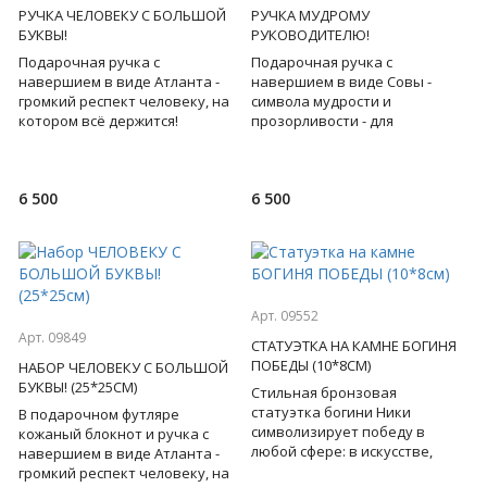
РУЧКА ЧЕЛОВЕКУ С БОЛЬШОЙ
РУЧКА МУДРОМУ
БУКВЫ!
РУКОВОДИТЕЛЮ!
Подарочная ручка с
Подарочная ручка с
навершием в виде Атланта -
навершием в виде Совы -
громкий респект человеку, на
символа мудрости и
котором всё держится!
прозорливости - для
Мотивирующий текст на
решительного, дальновидного
корпусе. Ручная работа.
руководителя! Мотивирующий
Подарочна
текст на корпус
6 500
6 500
Арт. 09552
Арт. 09849
СТАТУЭТКА НА КАМНЕ БОГИНЯ
ПОБЕДЫ (10*8СМ)
НАБОР ЧЕЛОВЕКУ С БОЛЬШОЙ
БУКВЫ! (25*25СМ)
Стильная бронзовая
статуэтка богини Ники
В подарочном футляре
символизирует победу в
кожаный блокнот и ручка с
любой сфере: в искусстве,
навершием в виде Атланта -
войне, музыке, спорте...
громкий респект человеку, на