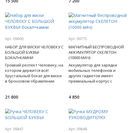
15 500
7 200
Арт. 09600
Арт. 09775
НАБОР ДЛЯ ВИСКИ ЧЕЛОВЕКУ С
МАГНИТНЫЙ БЕСПРОВОДНОЙ
БОЛЬШОЙ БУКВЫ!
АККУМУЛЯТОР СКЕЛЕТОН
БОКАЛ+КАМНИ
(10000 МАЧ)
Громкий респект Человеку, на
Аккумулятор для зарядки
котором держится всё!
мобильных телефонов и
Хрустальный бокал для виски
других гаджетов имеет
в бронзовом обрамлении
премиальный корпус с
имеет множество
притягивающей взгляд
символичных изображений -
электронной начинкой под
21 800
4 850
его хоче
стеклом корпуса.
Арт. 09847
Арт. 09848