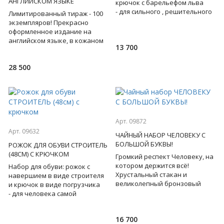
АНГЛИЙСКОМ ЯЗЫКЕ
крючок с барельефом льва
- для сильного , решительного
Лимитированный тираж - 100
лидера, на котором держится
экземпляров! Прекрасно
всё! Бронза. Пода
оформленное издание на
английском языке, в кожаном
13 700
переплете, с блинтовым
золотым и цветным
28 500
тиснением
Арт. 09872
Арт. 09632
ЧАЙНЫЙ НАБОР ЧЕЛОВЕКУ С
БОЛЬШОЙ БУКВЫ!
РОЖОК ДЛЯ ОБУВИ СТРОИТЕЛЬ
(48СМ) С КРЮЧКОМ
Громкий респект Человеку, на
котором держится всё!
Набор для обуви: рожок с
Хрустальный стакан и
навершием в виде строителя
великолепный бронзовый
и крючок в виде погрузчика
подстаканник, на котором
- для человека самой
изображены символы
созидательной
настоящего ли
профессии! Бронза. Подарочная
16 700
коробка.