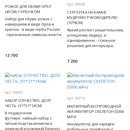
Арт. 09368
РОЖОК ДЛЯ ОБУВИ ОРЕЛ
(45СМ) С КРЮЧКОМ
СТАТУЭТКА НА КАМНЕ
МУДРОМУ РУКОВОДИТЕЛЮ
Набор для обуви: рожок с
(10*8СМ)
навершием в виде Орла и
крючок - в виде герба России
Яркий респект решительному,
- признанные символы власти,
успешному лидеру, и
силы, контроля, успеха и
одновременно - стильное
удачи! Бронза. Подар
решение для интерьера.
Перед вами бронзовая
13 700
статуэтка льва на основании
7 200
из змеев
Арт. 09603
Арт. 09776
НАБОР ОТЕЧЕСТВО. ДОЛГ.
ЧЕСТЬ. (31*21*16СМ)
МАГНИТНЫЙ БЕСПРОВОДНОЙ
АККУМУЛЯТОР СКЕЛЕТОН (5000
В подарочном
МАЧ)
футляре: чайный набор с
литым подстаканником и
Аккумулятор для зарядки
ложечкой и кожаный блокнот,
мобильных телефонов и