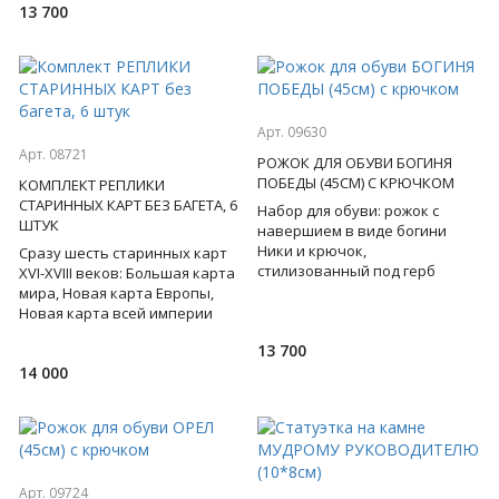
13 700
Арт. 09630
Арт. 08721
РОЖОК ДЛЯ ОБУВИ БОГИНЯ
ПОБЕДЫ (45СМ) С КРЮЧКОМ
КОМПЛЕКТ РЕПЛИКИ
СТАРИННЫХ КАРТ БЕЗ БАГЕТА, 6
Набор для обуви: рожок с
ШТУК
навершием в виде богини
Ники и крючок,
Сразу шесть старинных карт
стилизованный под герб
XVI-XVIII веков: Большая карта
России - определяют статус
мира, Новая карта Европы,
своего обладателя, выдают в
Новая карта всей империи
нем патрио
великой России, карта
13 700
Москвы, карта России,
14 000
Арт. 09724