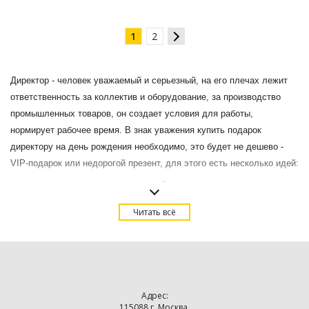
1
2
Директор - человек уважаемый и серьезный, на его плечах лежит
ответственность за коллектив и оборудование, за производство
промышленных товаров, он создает условия для работы,
нормирует рабочее время. В знак уважения купить подарок
директору на день рождения необходимо, это будет не дешево -
VIP-подарок или недорогой презент, для этого есть несколько идей:
Нож из коллекции СТАЛЬНОЙ ХАРАКТЕР
символично
укажет на твердость духа и настойчивость руководителя.
Читать всё
Подзорная труба ОТЕЧЕСТВО
придется, кстати, в качестве
оригинального подарка директору на день рождения, подойдет
передовому руководителю, смело смотрящему вперед.
Песочные часы ГОРДОСТЬ ИМПЕРИИ НЕФРИТ СЕРЕБРО
.
Нефрит - камень благородства и чистоты, на корпусе герб
Адрес:
России подчеркнет преданность своему делу и патриотизм
115088 г. Москва,