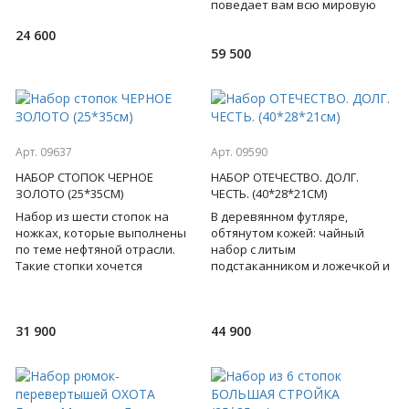
ручка символизирует
поведает вам всю мировую
непобедимость, воинскую до
историю менеджмента, его
24 600
системное описание в
59 500
историческом
Арт. 09637
Арт. 09590
НАБОР СТОПОК ЧЕРНОЕ
НАБОР ОТЕЧЕСТВО. ДОЛГ.
ЗОЛОТО (25*35СМ)
ЧЕСТЬ. (40*28*21СМ)
Набор из шести стопок на
В деревянном футляре,
ножках, которые выполнены
обтянутом кожей: чайный
по теме нефтяной отрасли.
набор с литым
Такие стопки хочется
подстаканником и ложечкой и
рассматривать снова и
кожаный блокнот, которые
снова... Высокоточное
определяют статус своего
художестве
обладателя, вы
31 900
44 900