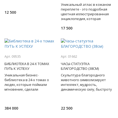
шоссе... Такие стоп
Уникальный атлас в кожаном
переплете - это подробная
12 500
цветная иллюстрированная
энциклопедия, которая
содержит физические и
17 500
политические карты всех
стран
Арт. 09535
Арт. 01662
БИБЛИОТЕКА В 24-Х ТОМАХ
ЧАСЫ-СТАТУЭТКА
ПУТЬ К УСПЕХУ
БЛАГОРОДСТВО (38СМ)
Уникальная бизнес-
Скульптура благородного
библиотека в 24-х томах о
животного символизирует
людях, которые поймали
интеллект, мудрость,
мгновение, сделали
динамическую силу, быстроту
правильный выбор и создали
мысли. Все это подчеркнуто
самые успешные бизнесы в
неповторимостью и
современном ми
первозданн
384 000
22 500